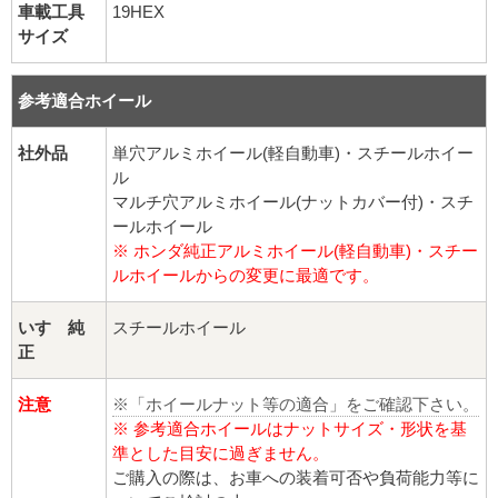
球面座ナット
車載工具
19HEX
サイズ
ロング球面ナット
参考適合ホイール
ショート球面ナット
社外品
単穴アルミホイール(軽自動車)・スチールホイー
貫通ナット
ル
マルチ穴アルミホイール(ナットカバー付)・スチ
袋ナット
ールホイール
※ ホンダ純正アルミホイール(軽自動車)・スチー
ルホイールからの変更に最適です。
ロング袋ナット
いすゞ純
スチールホイール
ショート袋ナット
正
スチール鉄ホイール
注意
※「ホイールナット等の適合」をご確認下さい。
※ 参考適合ホイールはナットサイズ・形状を基
持ち込み交換工賃
準とした目安に過ぎません。
ご購入の際は、お車への装着可否や負荷能力等に