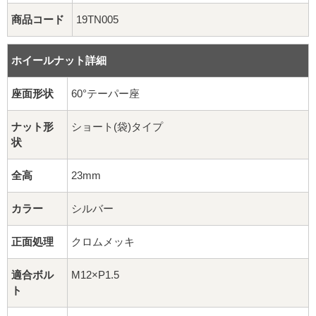
16インチ：夏タイヤホイール
商品コード
19TN005
17インチ：夏タイヤホイール
ホイールナット詳細
18インチ：夏タイヤホイール
座面形状
60°テーパー座
19インチ：夏タイヤホイール
ナット形
ショート(袋)タイプ
状
20インチ：夏タイヤホイール
全高
23mm
ホイールナット
カラー
シルバー
平面座ナット
正面処理
クロムメッキ
ロング平面ナット
適合ボル
M12×P1.5
ショート平面ナット
ト