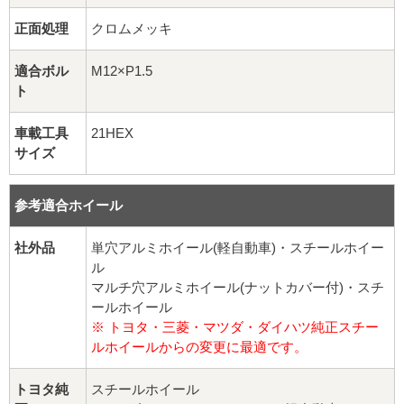
球面座ナット
正面処理
クロムメッキ
ロング球面ナット
適合ボル
M12×P1.5
ト
ショート球面ナット
車載工具
21HEX
貫通ナット
サイズ
袋ナット
参考適合ホイール
ロング袋ナット
社外品
単穴アルミホイール(軽自動車)・スチールホイー
ル
ショート袋ナット
マルチ穴アルミホイール(ナットカバー付)・スチ
ールホイール
スチール鉄ホイール
※ トヨタ・三菱・マツダ・ダイハツ純正スチー
ルホイールからの変更に最適です。
持ち込み交換工賃
トヨタ純
スチールホイール