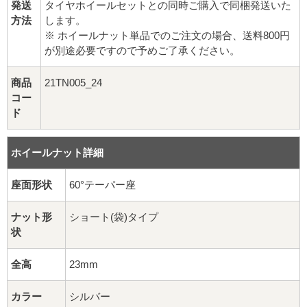
16インチ：夏タイヤホイール
発送
タイヤホイールセットとの同時ご購入で同梱発送いた
方法
します。
※ ホイールナット単品でのご注文の場合、送料800円
17インチ：夏タイヤホイール
が別途必要ですので予めご了承ください。
18インチ：夏タイヤホイール
商品
21TN005_24
コー
19インチ：夏タイヤホイール
ド
20インチ：夏タイヤホイール
ホイールナット詳細
ホイールナット
座面形状
60°テーパー座
平面座ナット
ナット形
ショート(袋)タイプ
状
ロング平面ナット
全高
23mm
ショート平面ナット
カラー
シルバー