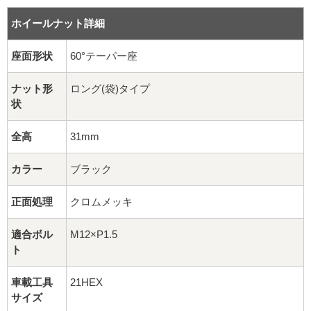
16インチ：夏タイヤホイール
ホイールナット詳細
17インチ：夏タイヤホイール
座面形状
60°テーパー座
18インチ：夏タイヤホイール
ナット形
ロング(袋)タイプ
状
19インチ：夏タイヤホイール
全高
31mm
20インチ：夏タイヤホイール
カラー
ブラック
ホイールナット
正面処理
クロムメッキ
平面座ナット
適合ボル
M12×P1.5
ロング平面ナット
ト
ショート平面ナット
車載工具
21HEX
サイズ