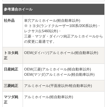
球面座ナット
参考適合ホイール
ロング球面ナット
社外品
単穴アルミホイール(軽自動車以外)
ショート球面ナット
※ トヨタ(ランドクルーザー100系/200系以外)・
レクサス(LS460以外)・
貫通ナット
三菱・マツダ・ダイハツ純正アルミホイールから
の変更に最適です。
袋ナット
トヨタ純
OEM(ダイハツ)アルミホイール(軽自動車以外)
正
ロング袋ナット
日産純正
OEM(三菱)アルミホイール(軽自動車以外)
ショート袋ナット
OEM(マツダ)アルミホイール(軽自動車以外)
スチール鉄ホイール
三菱純正
アルミホイール(平面座以外/軽自動車以外)
持ち込み交換工賃
マツダ純
アルミホイール(軽自動車以外)
正