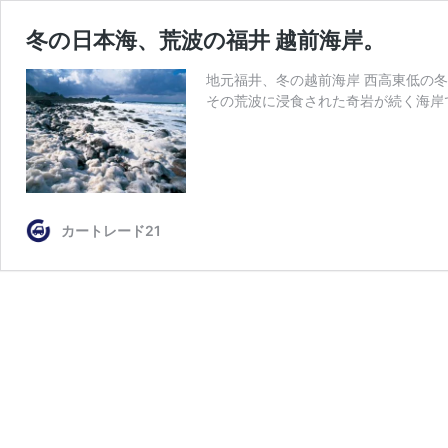
冬の日本海、荒波の福井 越前海岸。
地元福井、冬の越前海岸 西高東低の
その荒波に浸食された奇岩が続く海岸
カートレード21