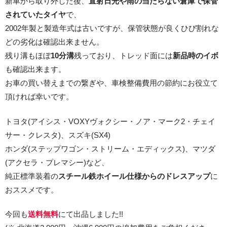
新車から取り外した後、
直射日光や雨の当たらない倉庫で保管
球面座ナット
されていたタイヤ
で、
ロング球面ナット
2002年製と製造年式は古いですが、保管状態が良くひび割れな
どの劣化は確認出来ません。
ショート球面ナット
残り溝もほぼ
10分溝
残っており、トレッド面には
新品時のイボ
も確認出来ます。
貫通ナット
お車の買い替えまでの繋ぎや、車検整備費用の節約にお役立て
頂ければ幸いです。
袋ナット
トヨタ(アイシス・VOXYヴォクシー・ノア・マーク2・チェイ
ロング袋ナット
サー・クレスタ)、スズキ(SX4)
ホンダ(ステップワゴン・ストリーム・エディックス)、マツダ
ショート袋ナット
(アクセラ・プレマシー)など、
純正標準装着の
スチール鉄ホイール仕様からのドレスアップ
に
スチール鉄ホイール
おススメです。
持ち込み交換工賃
今回も
送料無料
にて出品しました!!