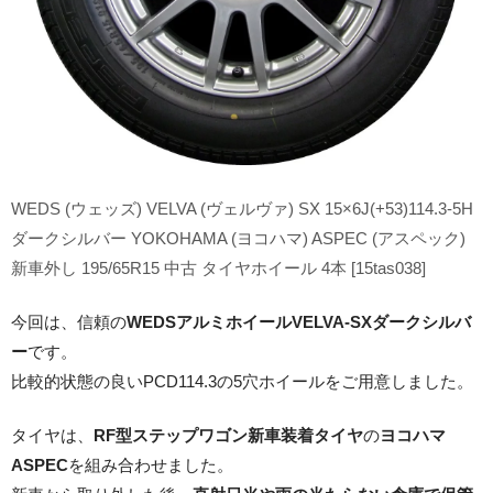
16インチ：夏タイヤホイール
17インチ：夏タイヤホイール
18インチ：夏タイヤホイール
19インチ：夏タイヤホイール
WEDS (ウェッズ) VELVA (ヴェルヴァ) SX 15×6J(+53)114.3-5H
20インチ：夏タイヤホイール
ダークシルバー YOKOHAMA (ヨコハマ) ASPEC (アスペック)
新車外し 195/65R15 中古 タイヤホイール 4本 [15tas038]
ホイールナット
今回は、信頼の
WEDSアルミホイールVELVA-SXダークシルバ
平面座ナット
ー
です。
比較的状態の良いPCD114.3の5穴ホイールをご用意しました。
ロング平面ナット
タイヤは、
RF型ステップワゴン新車装着タイヤ
の
ヨコハマ
ショート平面ナット
ASPEC
を組み合わせました。