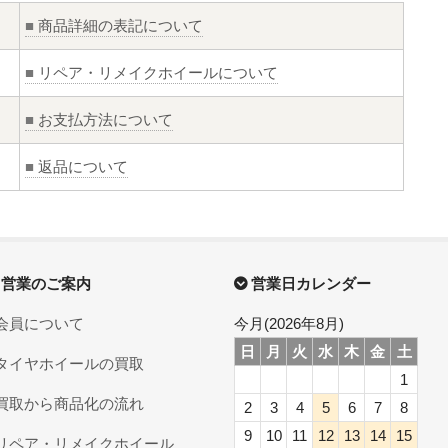
■
商品詳細の表記について
■
リペア・リメイクホイールについて
■
お支払方法について
■
返品について
営業のご案内
営業日カレンダー
会員について
今月(2026年8月)
日
月
火
水
木
金
土
タイヤホイールの買取
1
買取から商品化の流れ
2
3
4
5
6
7
8
9
10
11
12
13
14
15
リペア・リメイクホイール