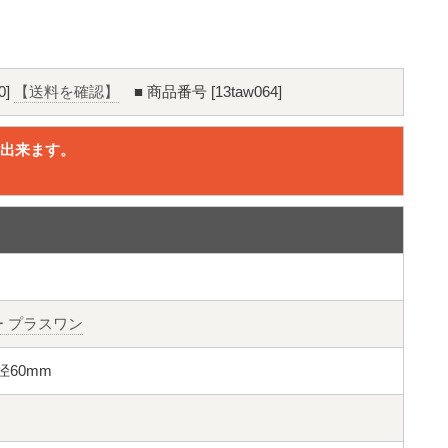
0]
【送料を確認】
■ 商品番号 [13taw064]
出来ます。
。
スター プラスワン
ブ径60mm