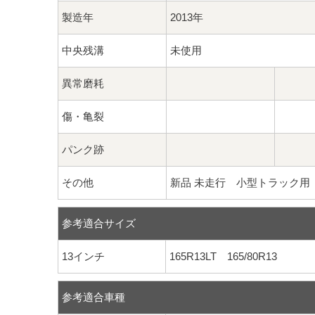
製造年
2013年
中央残溝
未使用
異常磨耗
傷・亀裂
パンク跡
その他
新品 未走行 小型トラック用
参考適合サイズ
13インチ
165R13LT 165/80R13
参考適合車種