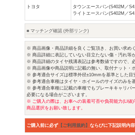
トヨタ
タウンエースバン(S402M／S41
ライトエースバン(S402M／S41
■
マッチング確認 (外部リンク)
※ 商品画像・商品詳細を良くご覧頂き、お買い求め
※ 商品詳細に表記していない目立たない傷・汚れ等
※ 商品詳細のタイヤ残溝表記は参考数値ですので、
※ 商品画像や商品説明に記載の無い、取付ナット・
※ 参考適合サイズは標準外径±10mmを基準とした
※ 参考適合車種はタイヤ・ホイールのサイズのみを
※ 参考適合車種に記載の車種でもブレーキキャリパ
必要になる場合がございます。
※ ご購入の際は、お車への装着可否や負荷能力(LI
商品選択をお願い致します。
ご購入前に必ず
【ご利用規約】
ならびに下記説明内容