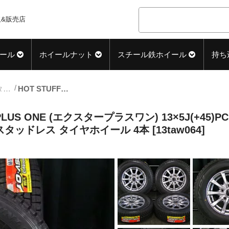
&販売店
ール
ホイールナット
スチール鉄ホイール
持ち
13inch_スタッドレス中古タイヤホイール
HOT STUFF (ホットスタッフ) Exsteer PLUS ONE (エクスタープラスワン) 13×5J(+45)PCD114.3-5H ダークシルバー DUNLOP (ダンロップ) DSV-01 165R13LT 6PR 新品 スタッドレス タイヤホイール 4本 [13taw064]
 PLUS ONE (エクスタープラスワン) 13×5J(+45)P
品 スタッドレス タイヤホイール 4本 [13taw064]