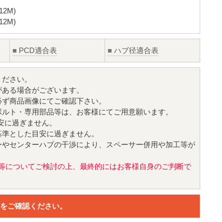
2M)
2M)
■
PCD適合表
■
ハブ径適合表
ください。
がある場合がございます。
必ず商品画像にてご確認下さい。
ボルト・専用部品等は、お客様にてご用意願います。
目安に過ぎません。
基準とした目安に過ぎません。
ーやセンターハブの干渉により、スペーサー併用や加工等が
値)等についてご検討の上、最終的にはお客様自身のご判断で
をご確認ください。