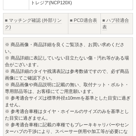
トレジア(NCP120X)
■
マッチング確認 (外部リン
■
PCD適合表
■
ハブ径適合
ク)
表
※ 商品画像・商品詳細を良くご覧頂き、お買い求めくださ
い。
※ 商品詳細に表記していない目立たない傷・汚れ等がある場
合がございます。
※ 商品詳細のタイヤ残溝表記は参考数値ですので、必ず商品
画像にてご確認下さい。
※ 商品画像や商品説明に記載の無い、取付ナット・ボルト・
専用部品等は、お客様にてご用意願います。
※ 参考適合サイズは標準外径±10mmを基準とした目安に過ぎ
ません。
※ 参考適合車種はタイヤ・ホイールのサイズのみを基準とし
た目安に過ぎません。
※ 参考適合車種に記載の車種でもブレーキキャリパーやセン
ターハブの干渉により、スペーサー併用や加工等が必要にな