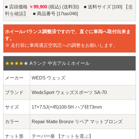
16インチ：夏タイヤホイール
■ 店頭価格
￥
99,900
(税込) (送料別) ■ 送料サイズ [100]
【送
料を確認】
■ 商品番号 [17tas046]
17インチ：夏タイヤホイール
ホイールバランス調整済ですので、直ぐに車両へ取付出来ま
18インチ：夏タイヤホイール
す。
※ 走行前に車両適正空気圧への調整をお願いします。
19インチ：夏タイヤホイール
20インチ：夏タイヤホイール
★★★★
★
Aランク 中古アルミホイール
メーカー
WEDS ウェッズ
ホイールナット
ブランド
WedsSport ウェッズスポーツ SA-70
平面座ナット
サイズ
17×7.5J(+45)100-5H ハブ径73mm
ロング平面ナット
カラー
Repair Matte Bronze リペア マットブロンズ
ショート平面ナット
ナット形
テーパー座
【ナットを選ぶ】