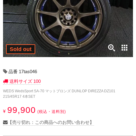
17インチ：冬タイヤホイール
18インチ：冬タイヤホイール
19インチ：冬タイヤホイール
20インチ：冬タイヤホイール
Sold out
夏タイヤホイール
品番 17tas046
12インチ：夏タイヤホイール
送料サイズ 100
WEDS WedsSport SA-70 マットブロンズ DUNLOP DIREZZA DZ101
13インチ：夏タイヤホイール
215/45R17 4本SET
14インチ：夏タイヤホイール
99,900
¥
(税込・送料別)
15インチ：夏タイヤホイール
【売り切れ：この商品へのお問い合わせ】