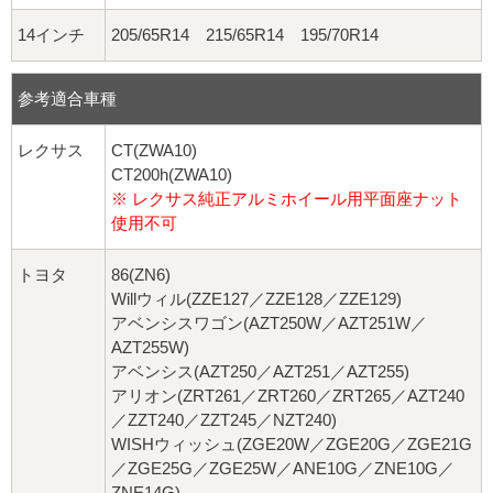
14インチ
205/65R14 215/65R14 195/70R14
参考適合車種
レクサス
CT(ZWA10)
CT200h(ZWA10)
※ レクサス純正アルミホイール用平面座ナット
使用不可
トヨタ
86(ZN6)
Willウィル(ZZE127／ZZE128／ZZE129)
アベンシスワゴン(AZT250W／AZT251W／
AZT255W)
アベンシス(AZT250／AZT251／AZT255)
アリオン(ZRT261／ZRT260／ZRT265／AZT240
／ZZT240／ZZT245／NZT240)
WISHウィッシュ(ZGE20W／ZGE20G／ZGE21G
／ZGE25G／ZGE25W／ANE10G／ZNE10G／
ZNE14G)