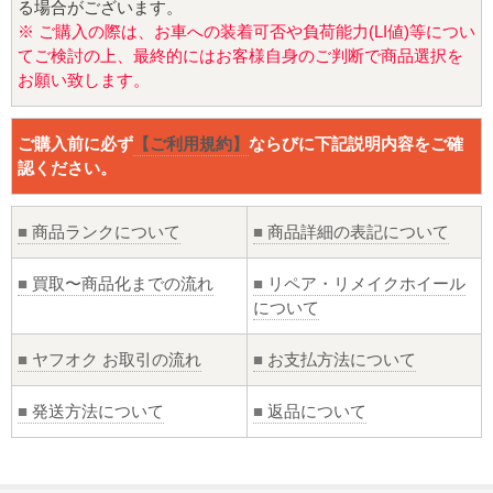
る場合がございます。
※ ご購入の際は、お車への装着可否や負荷能力(LI値)等につい
てご検討の上、最終的にはお客様自身のご判断で商品選択を
お願い致します。
ご購入前に必ず
【ご利用規約】
ならびに下記説明内容をご確
認ください。
■
商品ランクについて
■
商品詳細の表記について
■
買取〜商品化までの流れ
■
リペア・リメイクホイール
について
■
ヤフオク お取引の流れ
■
お支払方法について
■
発送方法について
■
返品について