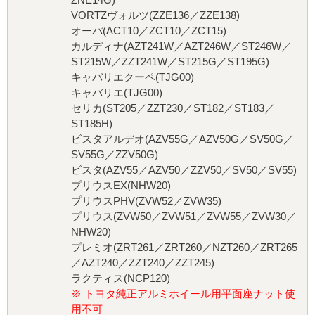
VORTZヴォルツ(ZZE136／ZZE138)
オーパ(ACT10／ZCT10／ZCT15)
カルディナ(AZT241W／AZT246W／ST246W／
ST215W／ZZT241W／ST215G／ST195G)
キャバリエクーペ(TJG00)
キャバリエ(TJG00)
セリカ(ST205／ZZT230／ST182／ST183／
ST185H)
ビスタアルデオ(AZV55G／AZV50G／SV50G／
SV55G／ZZV50G)
ビスタ(AZV55／AZV50／ZZV50／SV50／SV55)
プリウスEX(NHW20)
プリウスPHV(ZVW52／ZVW35)
プリウス(ZVW50／ZVW51／ZVW55／ZVW30／
NHW20)
プレミオ(ZRT261／ZRT260／NZT260／ZRT265
／AZT240／ZZT240／ZZT245)
ラクティス(NCP120)
※ トヨタ純正アルミホイール用平面座ナット使
用不可