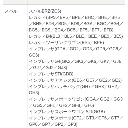
スバル
スバルBRZ(ZC6)
レガシィ(BP9／BP5／BPE／BHC／BHE／BH5
／BH9／BD4／BD5／BD9／BGA／BGC／BG4／
BG5／BG9／BC4／BC5／BF5／BF7／BFB)
レガシィB4(BL9／BL5／BLE／BEE／BE9／BE5)
レガシィツーリングワゴン(BP5／BPE)
インプレッサ(GDA／GD2／GD3／GD9／GC8／
GC6)
インプレッサG4(GK2／GK3／GK6／GK7／GJ6
／GJ7／GJ2／GJ3)
インプレッサSTI(GDB)
インプレッサアネシス(GE6／GE7／GE2／GE3)
インプレッサハッチバック(GH7／GH8／GH2／
GH3)
インプレッサスポーツワゴン(GGA／GG2／GG3
／GG9／GF1／GF2／GF8／GF6)
インプレッサスポーツワゴン STI(GGB)
インプレッサスポーツ(GT2／GT3／GT6／GT7／
GP6／GP7／GP2／GP3)