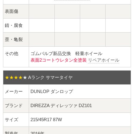
球面座ナット
表面傷
ロング球面ナット
錆・腐食
ショート球面ナット
歪・亀裂
貫通ナット
その他
ゴムバルブ新品交換 軽量ホイール
表面2コートウレタン全塗装
リペアホイール
袋ナット
ロング袋ナット
★★★★
★
Aランク サマータイヤ
ショート袋ナット
メーカー
DUNLOP ダンロップ
スチール鉄ホイール
ブランド
DIREZZA ディレッツァ DZ101
サイズ
215/45R17 87W
持ち込み交換工賃
製造年
2016年