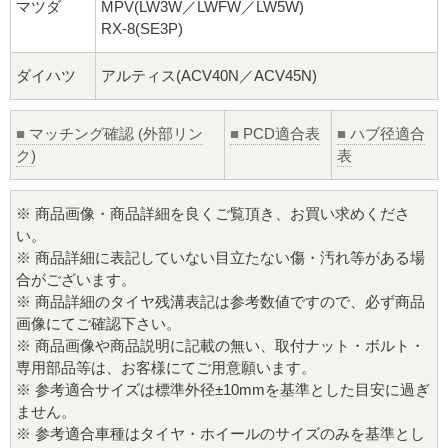
マツダ
MPV(LW3W／LWFW／LW5W)
RX-8(SE3P)
ダイハツ
アルティス(ACV40N／ACV45N)
■
マッチング確認 (外部リン
■
PCD適合表
■
ハブ径適合
ク)
表
※ 商品画像・商品詳細を良くご覧頂き、お買い求めくださ
い。
※ 商品詳細に表記していない目立たない傷・汚れ等がある場
合がございます。
※ 商品詳細のタイヤ残溝表記は参考数値ですので、必ず商品
画像にてご確認下さい。
※ 商品画像や商品説明に記載の無い、取付ナット・ボルト・
専用部品等は、お客様にてご用意願います。
※ 参考適合サイズは標準外径±10mmを基準とした目安に過ぎ
ません。
※ 参考適合車種はタイヤ・ホイールのサイズのみを基準とし