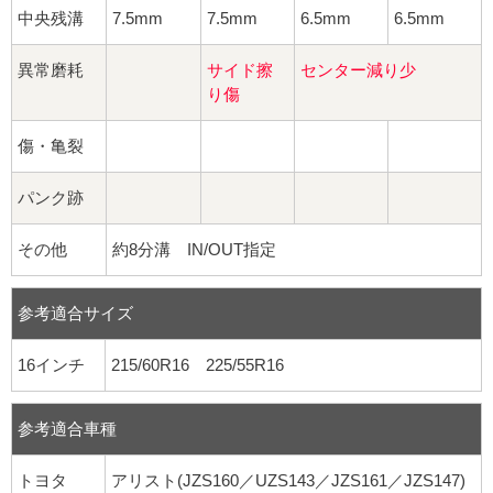
中央残溝
7.5mm
7.5mm
6.5mm
6.5mm
異常磨耗
サイド擦
センター減り少
り傷
傷・亀裂
パンク跡
その他
約8分溝 IN/OUT指定
参考適合サイズ
16インチ
215/60R16 225/55R16
参考適合車種
トヨタ
アリスト(JZS160／UZS143／JZS161／JZS147)