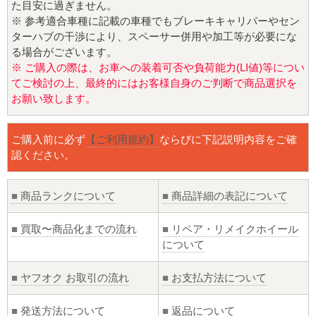
た目安に過ぎません。
※ 参考適合車種に記載の車種でもブレーキキャリパーやセン
ターハブの干渉により、スペーサー併用や加工等が必要にな
る場合がございます。
※ ご購入の際は、お車への装着可否や負荷能力(LI値)等につい
てご検討の上、最終的にはお客様自身のご判断で商品選択を
お願い致します。
ご購入前に必ず
【ご利用規約】
ならびに下記説明内容をご確
認ください。
■
商品ランクについて
■
商品詳細の表記について
■
買取〜商品化までの流れ
■
リペア・リメイクホイール
について
■
ヤフオク お取引の流れ
■
お支払方法について
■
発送方法について
■
返品について