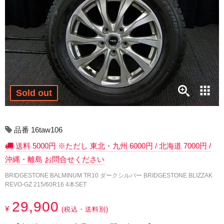
17インチ：冬タイヤホイール
18インチ：冬タイヤホイール
19インチ：冬タイヤホイール
20インチ：冬タイヤホイール
Sold out
夏タイヤホイール
12インチ：夏タイヤホイール
品番 16taw106
送料 5000円 ※ただし 東北・九州 6000円 / 北海道 7000円 /
13インチ：夏タイヤホイール
沖縄・離島 お問合せください
14インチ：夏タイヤホイール
BRIDGESTONE BALMINUM TR10 ダークシルバー BRIDGESTONE BLIZZAK
REVO-GZ 215/60R16 4本SET
15インチ：夏タイヤホイール
29,900
¥
(税込・送料別)