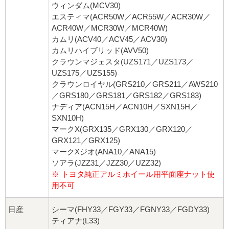
ウィンダム(MCV30)
エスティマ(ACR50W／ACR55W／ACR30W／
ACR40W／MCR30W／MCR40W)
カムリ(ACV40／ACV45／ACV30)
カムリハイブリッド(AVV50)
クラウンマジェスタ(UZS171／UZS173／
UZS175／UZS155)
クラウンロイヤル(GRS210／GRS211／AWS210
／GRS180／GRS181／GRS182／GRS183)
ナディア(ACN15H／ACN10H／SXN15H／
SXN10H)
マークX(GRX135／GRX130／GRX120／
GRX121／GRX125)
マークXジオ(ANA10／ANA15)
ソアラ(JZZ31／JZZ30／UZZ32)
※ トヨタ純正アルミホイール用平面座ナット使
用不可
日産
シーマ(FHY33／FGY33／FGNY33／FGDY33)
ティアナ(L33)