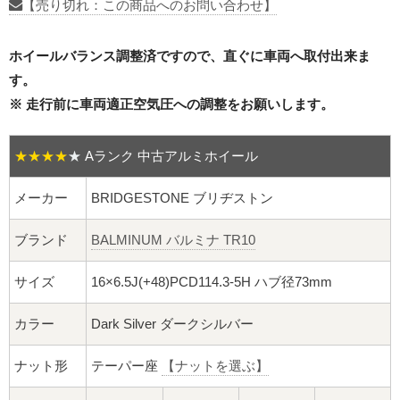
16インチ：夏タイヤホイール
【売り切れ：この商品へのお問い合わせ】
17インチ：夏タイヤホイール
ホイールバランス調整済ですので、直ぐに車両へ取付出来ま
す。
18インチ：夏タイヤホイール
※ 走行前に車両適正空気圧への調整をお願いします。
19インチ：夏タイヤホイール
★★★★
★
Aランク 中古アルミホイール
20インチ：夏タイヤホイール
メーカー
BRIDGESTONE ブリヂストン
ホイールナット
ブランド
BALMINUM バルミナ TR10
平面座ナット
サイズ
16×6.5J(+48)PCD114.3-5H ハブ径73mm
ロング平面ナット
カラー
Dark Silver ダークシルバー
ショート平面ナット
ナット形
テーパー座
【ナットを選ぶ】