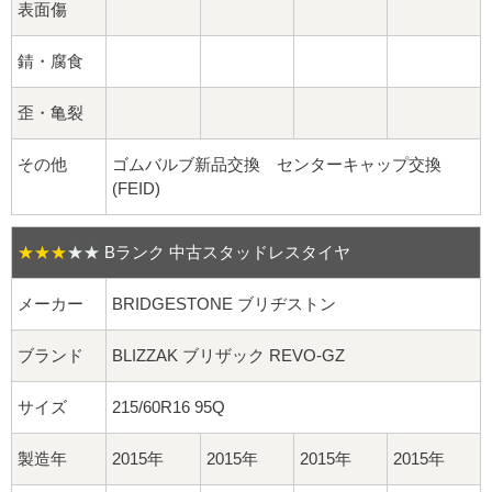
球面座ナット
表面傷
ロング球面ナット
錆・腐食
ショート球面ナット
歪・亀裂
その他
ゴムバルブ新品交換 センターキャップ交換
貫通ナット
(FEID)
袋ナット
★★★
★★
Bランク 中古スタッドレスタイヤ
ロング袋ナット
メーカー
BRIDGESTONE ブリヂストン
ショート袋ナット
ブランド
BLIZZAK ブリザック REVO-GZ
スチール鉄ホイール
サイズ
215/60R16 95Q
持ち込み交換工賃
製造年
2015年
2015年
2015年
2015年