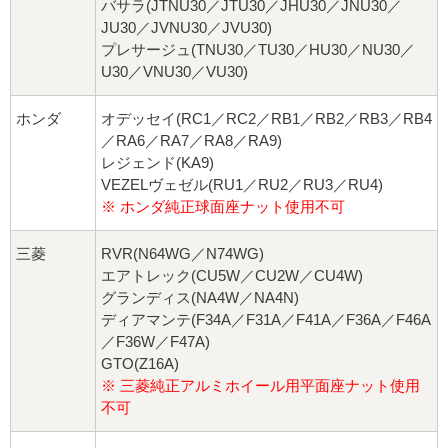
バサラ(JTNU30／JTU30／JHU30／JNU30／
JU30／JVNU30／JVU30)
プレサージュ(TNU30／TU30／HU30／NU30／
U30／VNU30／VU30)
ホンダ
オデッセイ(RC1／RC2／RB1／RB2／RB3／RB4
／RA6／RA7／RA8／RA9)
レジェンド(KA9)
VEZELヴェゼル(RU1／RU2／RU3／RU4)
※ ホンダ純正球面座ナット使用不可
三菱
RVR(N64WG／N74WG)
エアトレック(CU5W／CU2W／CU4W)
グランディス(NA4W／NA4N)
ディアマンテ(F34A／F31A／F41A／F36A／F46A
／F36W／F47A)
GTO(Z16A)
※ 三菱純正アルミホイール用平面座ナット使用
不可