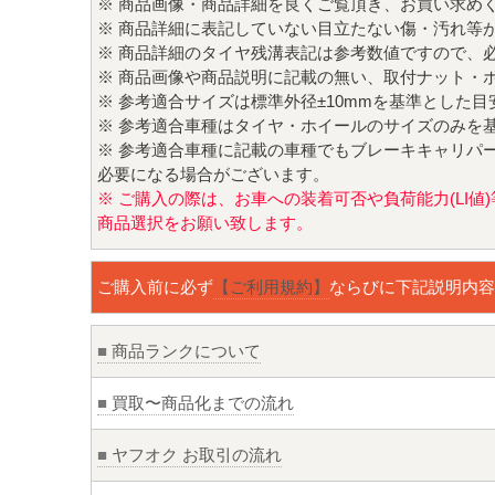
※ 商品画像・商品詳細を良くご覧頂き、お買い求め
※ 商品詳細に表記していない目立たない傷・汚れ等
※ 商品詳細のタイヤ残溝表記は参考数値ですので、
※ 商品画像や商品説明に記載の無い、取付ナット・
※ 参考適合サイズは標準外径±10mmを基準とした
※ 参考適合車種はタイヤ・ホイールのサイズのみを
※ 参考適合車種に記載の車種でもブレーキキャリパ
必要になる場合がございます。
※ ご購入の際は、お車への装着可否や負荷能力(LI
商品選択をお願い致します。
ご購入前に必ず
【ご利用規約】
ならびに下記説明内容
■
商品ランクについて
■
買取〜商品化までの流れ
■
ヤフオク お取引の流れ