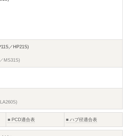
11S／HP21S)
MS31S)
A260S)
■
PCD適合表
■
ハブ径適合表