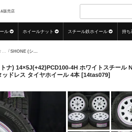
&販売店
ール
ホイールナット
スチール鉄ホイール
持ち
14inch_スタッドレス中古タイヤホイール
SHONE (ショーン) SST DAYTONA (デイトナ) 14×5J(+42)PCD100-4H ホワイトスチール NEXEN (ネクセン) WINGUARD ice2 (ウィンガードアイス2) 165/70R14 新品 スタッドレス タイヤホイール 4本 [14tas079]
トナ) 14×5J(+42)PCD100-4H ホワイトスチール N
タッドレス タイヤホイール 4本 [14tas079]