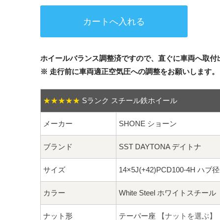
ホイールバランス調整済ですので、直ぐに車両へ取付
※ 走行前に車両適正空気圧への調整をお願いします。
★★★★★
Sランク スチール鉄ホイール
メーカー
SHONE ショーン
ブランド
SST DAYTONA デイトナ
サイズ
14×5J(+42)PCD100-4H ハブ
カラー
White Steel ホワイトスチール
ナット形
テーパー座
【ナットを選ぶ】