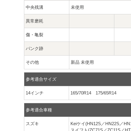
中央残溝
未使用
異常磨耗
傷・亀裂
パンク跡
その他
新品 未使用
参考適合サイズ
14インチ
165/70R14 175/65R14
参考適合車種
スズキ
Keiケイ(HN12S／HN22S／HN1
スイフト(ZC71S／ZC11S／HT5