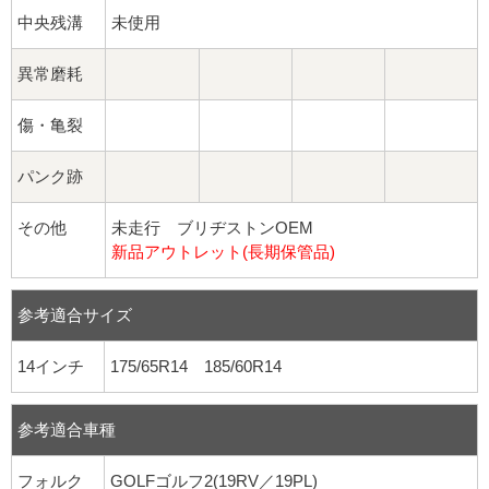
中央残溝
未使用
異常磨耗
傷・亀裂
パンク跡
その他
未走行 ブリヂストンOEM
新品アウトレット(長期保管品)
参考適合サイズ
14インチ
175/65R14 185/60R14
参考適合車種
フォルク
GOLFゴルフ2(19RV／19PL)