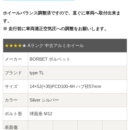
16インチ：夏タイヤホイール
ホイールバランス調整済ですので、直ぐに車両へ取付出来ま
17インチ：夏タイヤホイール
す。
※ 走行前に車両適正空気圧への調整をお願いします。
18インチ：夏タイヤホイール
19インチ：夏タイヤホイール
★★★★
★
Aランク 中古アルミホイール
20インチ：夏タイヤホイール
メーカー
BORBET ボルベット
ブランド
type TL
ホイールナット
サイズ
14×5J(+35)PCD100-4H ハブ径57mm
平面座ナット
カラー
Silver シルバー
ロング平面ナット
ボルト形
球面座 M12
ショート平面ナット
表面傷