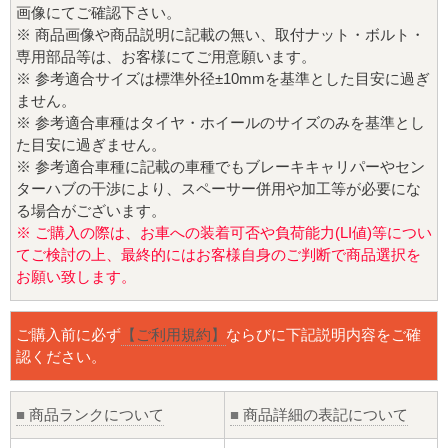
画像にてご確認下さい。
※ 商品画像や商品説明に記載の無い、取付ナット・ボルト・
専用部品等は、お客様にてご用意願います。
※ 参考適合サイズは標準外径±10mmを基準とした目安に過ぎ
ません。
※ 参考適合車種はタイヤ・ホイールのサイズのみを基準とし
た目安に過ぎません。
※ 参考適合車種に記載の車種でもブレーキキャリパーやセン
ターハブの干渉により、スペーサー併用や加工等が必要にな
る場合がございます。
※ ご購入の際は、お車への装着可否や負荷能力(LI値)等につい
てご検討の上、最終的にはお客様自身のご判断で商品選択を
お願い致します。
ご購入前に必ず
【ご利用規約】
ならびに下記説明内容をご確
認ください。
■
商品ランクについて
■
商品詳細の表記について