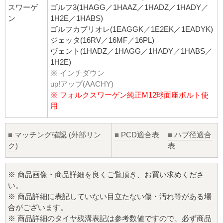
スワーゲ
ゴルフ3(1HAGG／1HAAZ／1HADZ／1HADY／
ン
1H2E／1HABS)
ゴルフカブリオレ(1EAGGK／1E2EK／1EADYK)
ジェッタ(16RV／16MF／16PL)
ヴェント(1HADZ／1HAGG／1HADY／1HABS／
1H2E)
※ インチダウン
up!アップ(AACHY)
※ フォルクスワーゲン純正M12球面座ボルト使
用
■
マッチング確認 (外部リン
■
PCD適合表
■
ハブ径適合
ク)
表
※ 商品画像・商品詳細を良くご覧頂き、お買い求めくださ
い。
※ 商品詳細に表記していない目立たない傷・汚れ等がある場
合がございます。
※ 商品詳細のタイヤ残溝表記は参考数値ですので、必ず商品