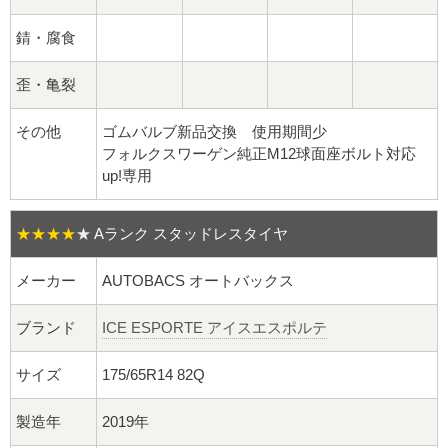
球面座ナット
錆・腐食
ロング球面ナット
歪・亀裂
ショート球面ナット
その他
ゴムバルブ新品交換 使用期間少
貫通ナット
フォルクスワーゲン純正M12球面座ボルト対応
up!専用
袋ナット
★★★★
★
Aランク スタッドレスタイヤ
ロング袋ナット
メーカー
AUTOBACS オートバックス
ショート袋ナット
ブランド
ICE ESPORTE アイスエスポルテ
スチール鉄ホイール
サイズ
175/65R14 82Q
持ち込み交換工賃
製造年
2019年