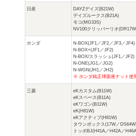
日産
DAYZデイズ(B21W)
デイズルークス(B21A)
モコ(MG33S)
NV100クリッパーリオ(DR17W
ホンダ
N-BOX(JF1／JF2／JF3／JF4)
N-BOX+(JF1／JF2)
N-BOX/スラッシュ(JF1／JF2)
N-ONE(JG1／JG2)
N-WGN(JH1／JH2)
※ ホンダ純正球面座ナット使
三菱
eKカスタム(B11W)
eKスペース(B11A)
eKワゴン(B11W)
eK(H81W)
eKアクティブ(H81W)
タウンボックス(17W／DS64W
トッポBJ(H41A／H42A／H46A