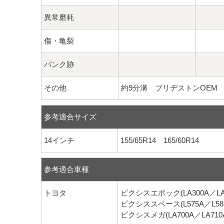
異常磨耗
傷・亀裂
パンク跡
その他
約9分溝 ブリヂストンOEM
参考適合サイズ
14インチ
155/65R14 165/60R14
参考適合車種
トヨタ
ピクシスエポック(LA300A／LA3
ピクシススペース(L575A／L58
ピクシスメガ(LA700A／LA710