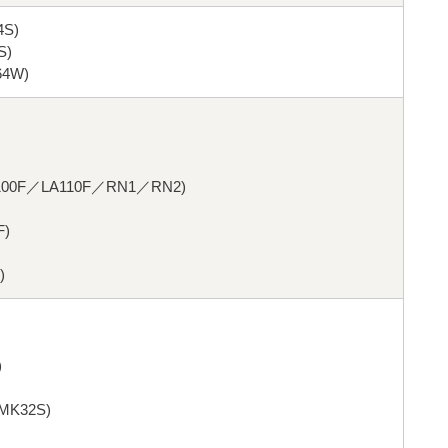
S)
S)
4W)
00F／LA110F／RN1／RN2)
)
)
)
K32S)