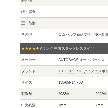
表面傷
錆・腐食
歪・亀裂
その他
ゴムバルブ新品交換 使用期
★★★★
★
Aランク 中古スタッドレスタイヤ
メーカー
AUTOBACS オートバックス
ブランド
ICE ESPORTE アイスエスポ
サイズ
155/65R14 75Q
製造年
2022年
2022年
中央残溝
7mm
7mm