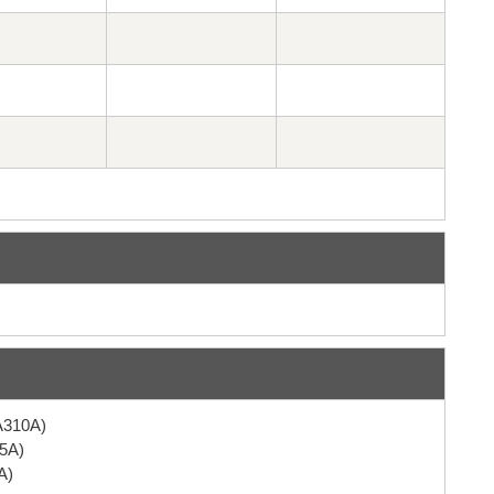
10A)
5A)
A)