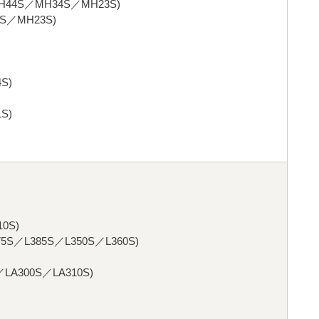
44S／MH34S／MH23S)
／MH23S)
S)
S)
0S)
5S／L385S／L350S／L360S)
LA300S／LA310S)