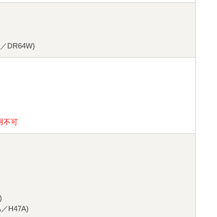
／DR64W)
用不可
)
／H47A)