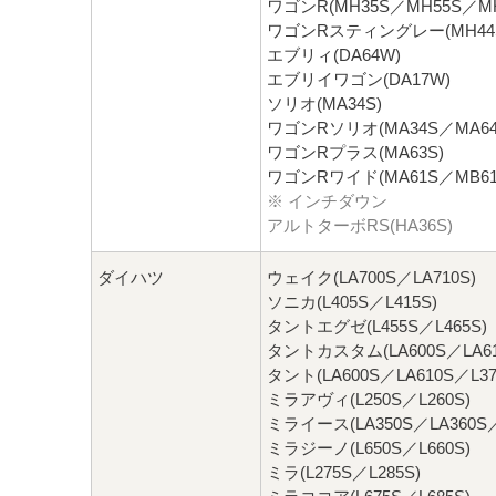
ワゴンR(MH35S／MH55S／MH
ワゴンRスティングレー(MH44S
エブリィ(DA64W)
エブリイワゴン(DA17W)
ソリオ(MA34S)
ワゴンRソリオ(MA34S／MA64
ワゴンRプラス(MA63S)
ワゴンRワイド(MA61S／MB61
※ インチダウン
アルトターボRS(HA36S)
ダイハツ
ウェイク(LA700S／LA710S)
ソニカ(L405S／L415S)
タントエグゼ(L455S／L465S)
タントカスタム(LA600S／LA61
タント(LA600S／LA610S／L37
ミラアヴィ(L250S／L260S)
ミライース(LA350S／LA360S／
ミラジーノ(L650S／L660S)
ミラ(L275S／L285S)