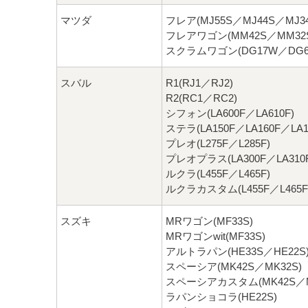
マツダ
フレア(MJ55S／MJ44S／MJ34
フレアワゴン(MM42S／MM32
スクラムワゴン(DG17W／DG6
スバル
R1(RJ1／RJ2)
R2(RC1／RC2)
シフォン(LA600F／LA610F)
ステラ(LA150F／LA160F／LA1
プレオ(L275F／L285F)
プレオプラス(LA300F／LA310F
ルクラ(L455F／L465F)
ルクラカスタム(L455F／L465F
スズキ
MRワゴン(MF33S)
MRワゴンwit(MF33S)
アルトラパン(HE33S／HE22S
スペーシア(MK42S／MK32S)
スペーシアカスタム(MK42S／M
ラパンショコラ(HE22S)