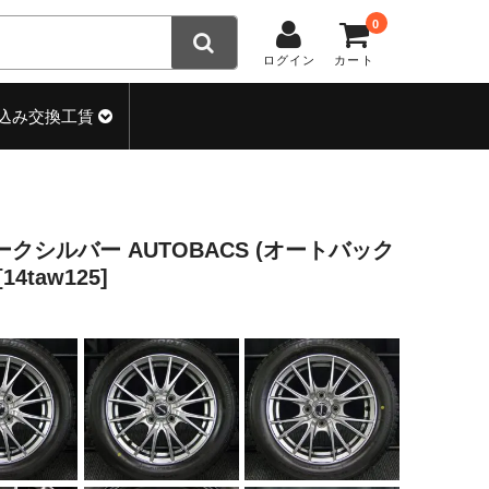
0
ログイン
カート
込み交換工賃
-4H ダークシルバー AUTOBACS (オートバック
4taw125]