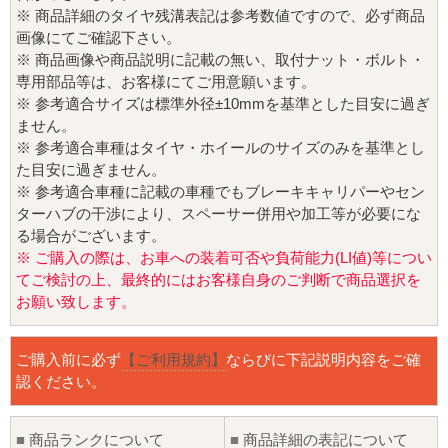
※ 商品詳細のタイヤ残溝表記は参考数値ですので、必ず商品
画像にてご確認下さい。
※ 商品画像や商品説明に記載の無い、取付ナット・ボルト・
専用部品等は、お客様にてご用意願います。
※ 参考適合サイズは標準外径±10mmを基準とした目安に過ぎ
ません。
※ 参考適合車種はタイヤ・ホイールのサイズのみを基準とし
た目安に過ぎません。
※ 参考適合車種に記載の車種でもブレーキキャリパーやセン
ターハブの干渉により、スペーサー併用や加工等が必要にな
る場合がございます。
※ ご購入の際は、お車への装着可否や負荷能力(LI値)等につい
てご検討の上、最終的にはお客様自身のご判断で商品選択を
お願い致します。
ご購入前に必ず
【ご利用規約】
ならびに下記説明内容をご確
認ください。
■
商品ランクについて
■
商品詳細の表記について