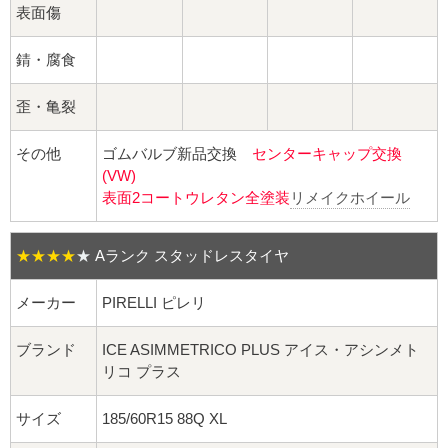
球面座ナット
表面傷
ロング球面ナット
錆・腐食
ショート球面ナット
歪・亀裂
貫通ナット
その他
ゴムバルブ新品交換
センターキャップ交換
(VW)
表面2コートウレタン全塗装
リメイクホイール
袋ナット
ロング袋ナット
★★★★
★
Aランク スタッドレスタイヤ
ショート袋ナット
メーカー
PIRELLI ピレリ
スチール鉄ホイール
ブランド
ICE ASIMMETRICO PLUS アイス・アシンメト
リコ プラス
持ち込み交換工賃
サイズ
185/60R15 88Q XL