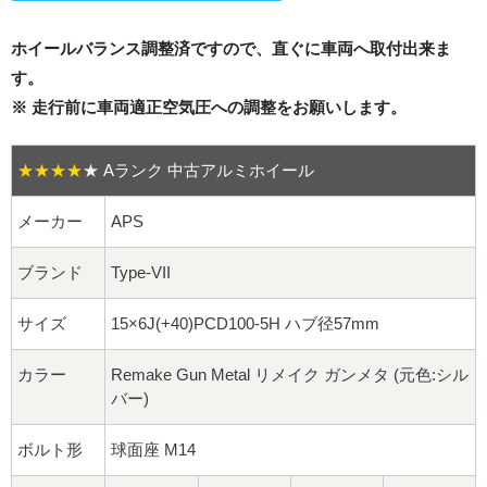
16インチ：夏タイヤホイール
ホイールバランス調整済ですので、直ぐに車両へ取付出来ま
17インチ：夏タイヤホイール
す。
※ 走行前に車両適正空気圧への調整をお願いします。
18インチ：夏タイヤホイール
19インチ：夏タイヤホイール
★★★★
★
Aランク 中古アルミホイール
20インチ：夏タイヤホイール
メーカー
APS
ブランド
Type-VII
ホイールナット
サイズ
15×6J(+40)PCD100-5H ハブ径57mm
平面座ナット
カラー
Remake Gun Metal リメイク ガンメタ (元色:シル
ロング平面ナット
バー)
ショート平面ナット
ボルト形
球面座 M14