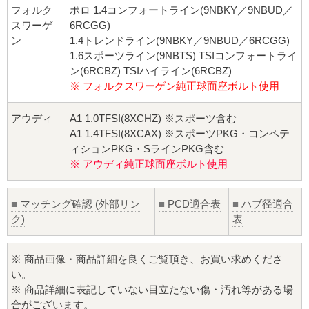
フォルク
ポロ 1.4コンフォートライン(9NBKY／9NBUD／
スワーゲ
6RCGG)
ン
1.4トレンドライン(9NBKY／9NBUD／6RCGG)
1.6スポーツライン(9NBTS) TSIコンフォートライ
ン(6RCBZ) TSIハイライン(6RCBZ)
※ フォルクスワーゲン純正球面座ボルト使用
アウディ
A1 1.0TFSI(8XCHZ) ※スポーツ含む
A1 1.4TFSI(8XCAX) ※スポーツPKG・コンペテ
ィションPKG・SラインPKG含む
※ アウディ純正球面座ボルト使用
■
マッチング確認 (外部リン
■
PCD適合表
■
ハブ径適合
ク)
表
※ 商品画像・商品詳細を良くご覧頂き、お買い求めくださ
い。
※ 商品詳細に表記していない目立たない傷・汚れ等がある場
合がございます。