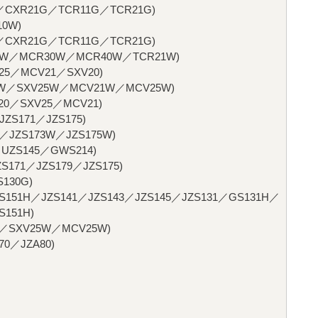
XR21G／TCR11G／TCR21G)
0W)
XR21G／TCR11G／TCR21G)
W／MCR30W／MCR40W／TCR21W)
5／MCV21／SXV20)
／SXV25W／MCV21W／MCV25W)
0／SXV25／MCV21)
S171／JZS175)
ZS173W／JZS175W)
ZS145／GWS214)
71／JZS179／JZS175)
130G)
151H／JZS141／JZS143／JZS145／JZS131／GS131H／
151H)
／SXV25W／MCV25W)
0／JZA80)