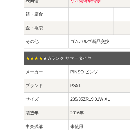
表面傷
リム傷研磨補修
錆・腐食
歪・亀裂
その他
ゴムバルブ新品交換
★★★★
★
Aランク サマータイヤ
メーカー
PINSO ピンソ
ブランド
PS91
サイズ
235/35ZR19 91W XL
製造年
2016年
中央残溝
未使用