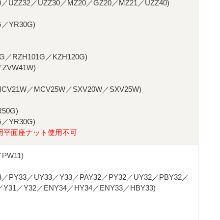
0／UZZ32／UZZ30／MZ20／GZ20／MZ21／UZZ40)
／YR30G)
G／RZH101G／KZH120G)
ZVW41W)
CV21W／MCV25W／SXV20W／SXV25W)
50G)
／YR30G)
用平面座ナット使用不可
PW11)
／PY33／UY33／Y33／PAY32／PY32／UY32／PBY32／
／Y31／Y32／ENY34／HY34／ENY33／HBY33)