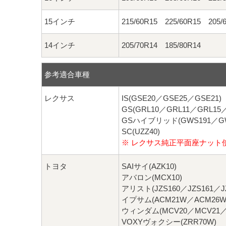
15インチ
215/60R15 225/60R15 205/
14インチ
205/70R14 185/80R14
参考適合車種
レクサス
IS(GSE20／GSE25／GSE21)
GS(GRL10／GRL11／GRL15
GSハイブリッド(GWS191／GW
SC(UZZ40)
※ レクサス純正平面座ナット
トヨタ
SAIサイ(AZK10)
アバロン(MCX10)
アリスト(JZS160／JZS161／JZ
イプサム(ACM21W／ACM26W
ウィンダム(MCV20／MCV21／V
VOXYヴォクシー(ZRR70W)