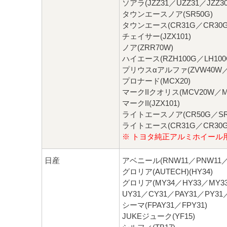
ソアラ(JZZ31／UZZ31／JZZ3
タウンエースノア(SR50G)
タウンエース(CR31G／CR30G
チェイサー(JZX101)
ノア(ZRR70W)
ハイエース(RZH100G／LH100
プリウスαアルファ(ZVW40W／
プロナード(MCX20)
マークIIクオリス(MCV20W／M
マークII(JZX101)
ライトエースノア(CR50G／SR
ライトエース(CR31G／CR30G
※ トヨタ純正アルミホイール
日産
アベニール(RNW11／PNW11／
グロリア(AUTECH)(HY34)
グロリア(MY34／HY33／MY33
UY31／CY31／PAY31／PY31
シーマ(FPAY31／FPY31)
JUKEジューク(YF15)