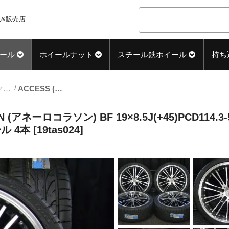
&販売店
ール
ホイールナット
スチール鉄ホイール
持ち
19inch_サマー中古タイヤホイール
ACCESS (アクセス) ANHELO CORAZON (アネーロコラソン) BF 19×8.5J(+45)PCD114.3-5H ブラック&ポリッシュ PINSO (ピンソ) PS91 新品 235/35ZR19 タイヤホイール 4本 [19tas024]
N (アネーロコラソン) BF 19×8.5J(+45)PCD114
 4本 [19tas024]