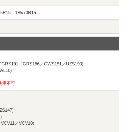
65R15 195/70R15
／GRS191／GRS196／GWS191／UZS190)
L10)
使用不可
S147)
)
CV11／VCV10)