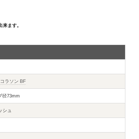
出来ます。
ロコラソン BF
 ハブ径73mm
リッシュ