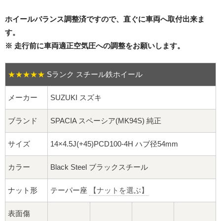
16インチ：夏タイヤホイール
ホイールバランス調整済ですので、直ぐに車両へ取付出来ま
17インチ：夏タイヤホイール
す。
※ 走行前に車両適正空気圧への調整をお願いします。
18インチ：夏タイヤホイール
★★★★★
Sランク スチール鉄ホイール
19インチ：夏タイヤホイール
メーカー
SUZUKI スズキ
20インチ：夏タイヤホイール
ブランド
SPACIA スペーシア(MK94S) 純正
ホイールナット
サイズ
14×4.5J(+45)PCD100-4H ハブ径54mm
平面座ナット
カラー
Black Steel ブラックスチール
ロング平面ナット
ナット形
テーパー座
【ナットを選ぶ】
ショート平面ナット
表面傷