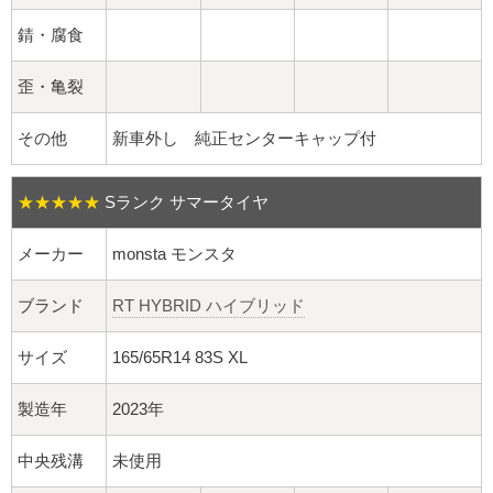
球面座ナット
錆・腐食
ロング球面ナット
歪・亀裂
ショート球面ナット
その他
新車外し 純正センターキャップ付
貫通ナット
★★★★★
Sランク サマータイヤ
袋ナット
メーカー
monsta モンスタ
ロング袋ナット
ブランド
RT HYBRID ハイブリッド
ショート袋ナット
サイズ
165/65R14 83S XL
スチール鉄ホイール
製造年
2023年
持ち込み交換工賃
中央残溝
未使用