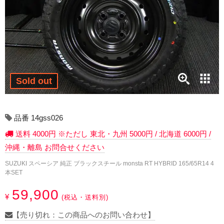
17インチ：冬タイヤホイール
18インチ：冬タイヤホイール
19インチ：冬タイヤホイール
20インチ：冬タイヤホイール
Sold out
夏タイヤホイール
品番 14gss026
12インチ：夏タイヤホイール
送料 4000円 ※ただし 東北・九州 5000円 / 北海道 6000円 /
沖縄・離島 お問合せください
13インチ：夏タイヤホイール
SUZUKI スペーシア 純正 ブラックスチール monsta RT HYBRID 165/65R14 4
本SET
14インチ：夏タイヤホイール
59,900
¥
(税込・送料別)
15インチ：夏タイヤホイール
【売り切れ：この商品へのお問い合わせ】