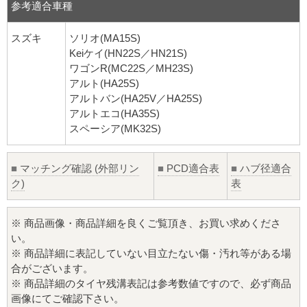
参考適合車種
スズキ
ソリオ(MA15S)
Keiケイ(HN22S／HN21S)
ワゴンR(MC22S／MH23S)
アルト(HA25S)
アルトバン(HA25V／HA25S)
アルトエコ(HA35S)
スペーシア(MK32S)
■
マッチング確認 (外部リン
■
PCD適合表
■
ハブ径適合
ク)
表
※ 商品画像・商品詳細を良くご覧頂き、お買い求めくださ
い。
※ 商品詳細に表記していない目立たない傷・汚れ等がある場
合がございます。
※ 商品詳細のタイヤ残溝表記は参考数値ですので、必ず商品
画像にてご確認下さい。