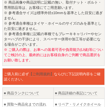
※ 商品画像や商品説明に記載の無い、取付ナット・ボルト・
専用部品等は、お客様にてご用意願います。
※ 参考適合サイズは標準外径±10mmを基準とした目安に過ぎ
ません。
※ 参考適合車種はタイヤ・ホイールのサイズのみを基準とし
た目安に過ぎません。
※ 参考適合車種に記載の車種でもブレーキキャリパーやセン
ターハブの干渉により、スペーサー併用や加工等が必要にな
る場合がございます。
※ ご購入の際は、お車への装着可否や負荷能力(LI値)等につい
てご検討の上、最終的にはお客様自身のご判断で商品選択を
お願い致します。
ご購入前に必ず
【ご利用規約】
ならびに下記説明内容をご確
認ください。
■
商品ランクについて
■
商品詳細の表記について
■
買取〜商品化までの流れ
■
リペア・リメイクホイール