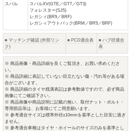
スバル
スバルXV(GTE／GT7／GT3)
フォレスター(SJ5)
レガシィ(BR9／BRF)
レガシィアウトバック(BRM／BR9／BRF)
■
マッチング確認 (外部リン
■
PCD適合表
■
ハブ径適合
ク)
表
※ 商品画像・商品詳細を良くご覧頂き、お買い求めくださ
い。
※ 商品詳細に表記していない目立たない傷・汚れ等がある場
合がございます。
※ 商品詳細のタイヤ残溝表記は参考数値ですので、必ず商品
画像にてご確認下さい。
※ 商品画像や商品説明に記載の無い、取付ナット・ボルト・
専用部品等は、お客様にてご用意願います。
※ 参考適合サイズは標準外径±10mmを基準とした目安に過ぎ
ません。
※ 参考適合車種はタイヤ・ホイールのサイズのみを基準とし