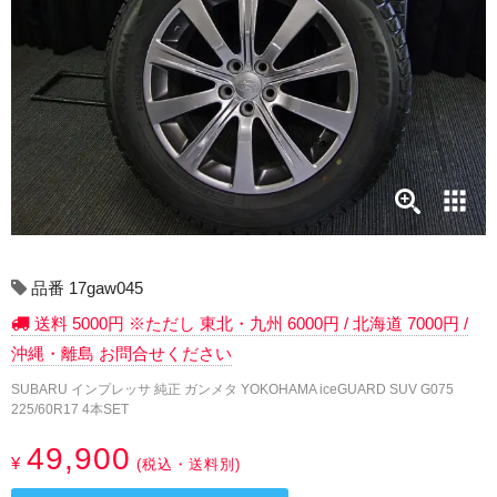
17インチ：冬タイヤホイール
18インチ：冬タイヤホイール
19インチ：冬タイヤホイール
20インチ：冬タイヤホイール
夏タイヤホイール
12インチ：夏タイヤホイール
品番 17gaw045
送料 5000円 ※ただし 東北・九州 6000円 / 北海道 7000円 /
13インチ：夏タイヤホイール
沖縄・離島 お問合せください
14インチ：夏タイヤホイール
SUBARU インプレッサ 純正 ガンメタ YOKOHAMA iceGUARD SUV G075
225/60R17 4本SET
15インチ：夏タイヤホイール
49,900
¥
(税込・送料別)