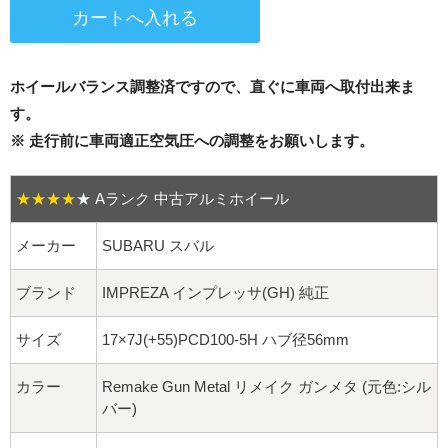
16インチ：夏タイヤホイール
17インチ：夏タイヤホイール
ホイールバランス調整済ですので、直ぐに車両へ取付出来ま
18インチ：夏タイヤホイール
す。
※ 走行前に車両適正空気圧への調整をお願いします。
19インチ：夏タイヤホイール
★★★★
★
Aランク 中古アルミホイール
20インチ：夏タイヤホイール
メーカー
SUBARU スバル
ホイールナット
ブランド
IMPREZA インプレッサ(GH) 純正
平面座ナット
サイズ
17×7J(+55)PCD100-5H ハブ径56mm
ロング平面ナット
カラー
Remake Gun Metal リメイク ガンメタ (元色:シル
ショート平面ナット
バー)