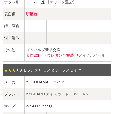
球面座ナット
ナット形
テーパー座
【ナットを選ぶ】
ロング球面ナット
表面傷
研磨跡
ショート球面ナット
錆・腐食
歪・亀裂
貫通ナット
その他
ゴムバルブ新品交換
袋ナット
表面2コートウレタン全塗装
リメイクホイール
ロング袋ナット
★★★
★★
Bランク 中古スタッドレスタイヤ
ショート袋ナット
メーカー
YOKOHAMA ヨコハマ
スチール鉄ホイール
ブランド
iceGUARD アイスガード SUV G075
持ち込み交換工賃
サイズ
225/60R17 99Q