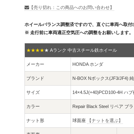
【売り切れ：この商品へのお問い合わせ】
ホイールバランス調整済ですので、直ぐに車両へ取付
※ 走行前に車両適正空気圧への調整をお願いします。
★★★★
★
Aランク 中古スチール鉄ホイール
メーカー
HONDA ホンダ
ブランド
N-BOX Nボックス(JF3/JF4) 
サイズ
14×4.5J(+40)PCD100-4H ハ
カラー
Repair Black Steel リペ
ナット形
球面座
【ナットを選ぶ】