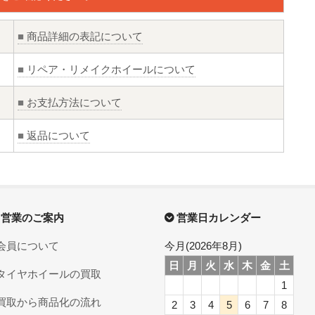
■
商品詳細の表記について
■
リペア・リメイクホイールについて
■
お支払方法について
■
返品について
営業のご案内
営業日カレンダー
会員について
今月(2026年8月)
日
月
火
水
木
金
土
タイヤホイールの買取
1
買取から商品化の流れ
2
3
4
5
6
7
8