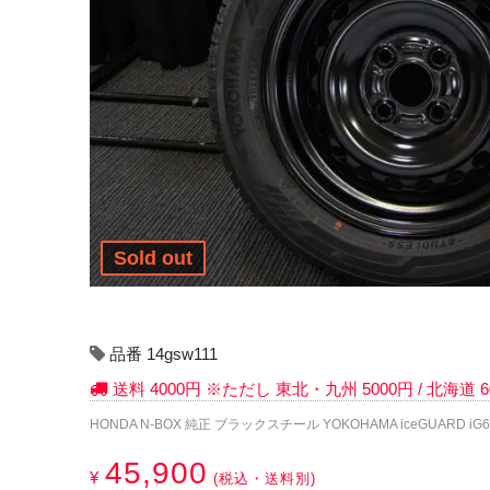
Sold out
品番 14gsw111
送料 4000円 ※ただし 東北・九州 5000円 / 北海道
HONDA N-BOX 純正 ブラックスチール YOKOHAMA iceGUARD iG60 
45,900
¥
(税込・送料別)