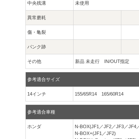
中央残溝
未使用
異常磨耗
傷・亀裂
パンク跡
その他
新品 未走行 IN/OUT指定
参考適合サイズ
14インチ
155/65R14 165/60R14
参考適合車種
ホンダ
N-BOX(JF1／JF2／JF3／JF4
N-BOX+(JF1／JF2)