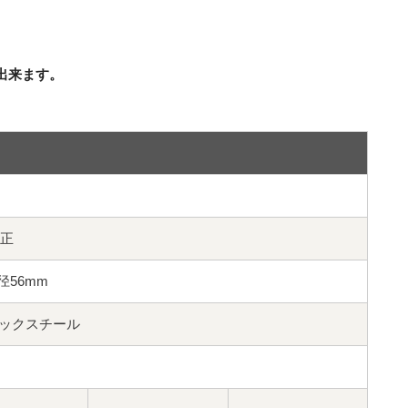
出来ます。
純正
ブ径56mm
ア ブラックスチール