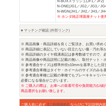
N-BOXスラッシュ(JF1／JF2)
N-ONE(JG1／JG2／JG3／JG4
N-WGN(JH1／JH2／JH3／JH4
※ ホンダ純正球面座ナット使
■
マッチング確認 (外部リンク)
※ 商品画像・商品詳細を良くご覧頂き、お買い求め
※ 商品詳細に表記していない目立たない傷・汚れ等
※ 商品詳細のタイヤ残溝表記は参考数値ですので、
※ 商品画像や商品説明に記載の無い、取付ナット・
※ 参考適合サイズは標準外径±10mmを基準とした
※ 参考適合車種はタイヤ・ホイールのサイズのみを
※ 参考適合車種に記載の車種でもブレーキキャリパ
必要になる場合がございます。
※ ご購入の際は、お車への装着可否や負荷能力(LI
商品選択をお願い致します。
ご購入前に必ず
【ご利用規約】
ならびに下記説明内容