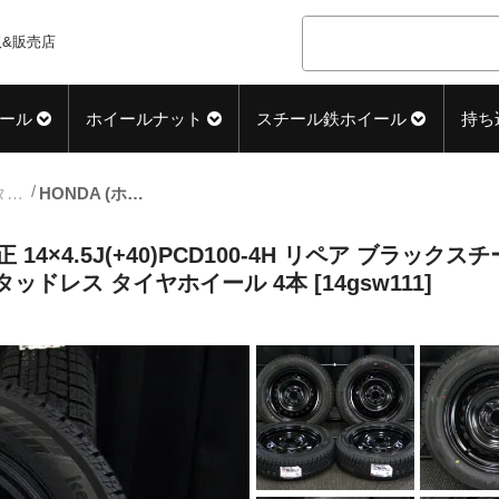
&販売店
ール
ホイールナット
スチール鉄ホイール
持ち
14inch_スタッドレス中古タイヤホイール
HONDA (ホンダ) N-BOX (Nボックス) 純正 14×4.5J(+40)PCD100-4H リペア ブラックスチール YOKOHAMA (ヨコハマ) iceGUARD (アイスガード) iG60 新品 155/65R14 スタッドレス タイヤホイール 4本 [14gsw111]
正 14×4.5J(+40)PCD100-4H リペア ブラックス
 スタッドレス タイヤホイール 4本 [14gsw111]