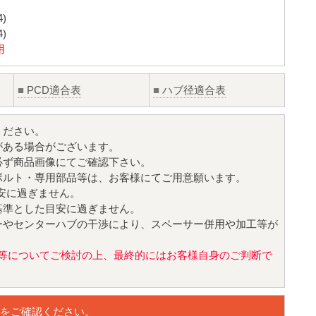
)
)
用
■
PCD適合表
■
ハブ径適合表
ください。
がある場合がございます。
必ず商品画像にてご確認下さい。
ボルト・専用部品等は、お客様にてご用意願います。
目安に過ぎません。
基準とした目安に過ぎません。
ーやセンターハブの干渉により、スペーサー併用や加工等が
値)等についてご検討の上、最終的にはお客様自身のご判断で
をご確認ください。