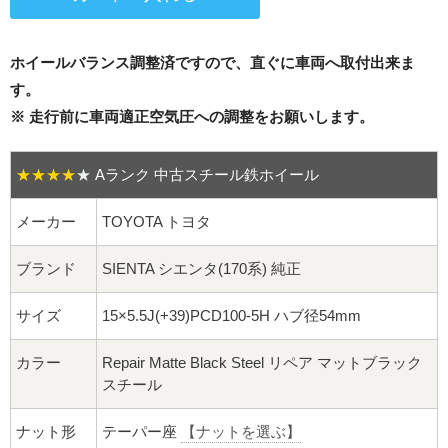
16インチ：夏タイヤホイール
17インチ：夏タイヤホイール
ホイールバランス調整済ですので、直ぐに車両へ取付出来ま
す。
18インチ：夏タイヤホイール
※ 走行前に車両適正空気圧への調整をお願いします。
19インチ：夏タイヤホイール
★★★★
★
Aランク 中古スチール鉄ホイール
20インチ：夏タイヤホイール
メーカー
TOYOTA トヨタ
ホイールナット
ブランド
SIENTA シエンタ(170系) 純正
平面座ナット
サイズ
15×5.5J(+39)PCD100-5H ハブ径54mm
ロング平面ナット
カラー
Repair Matte Black Steel リペア マットブラック
スチール
ショート平面ナット
ナット形
テーパー座
【ナットを選ぶ】