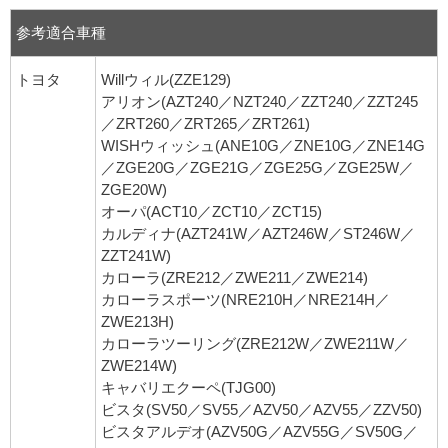
参考適合車種
トヨタ
Willウィル(ZZE129)
アリオン(AZT240／NZT240／ZZT240／ZZT245
／ZRT260／ZRT265／ZRT261)
WISHウィッシュ(ANE10G／ZNE10G／ZNE14G
／ZGE20G／ZGE21G／ZGE25G／ZGE25W／
ZGE20W)
オーパ(ACT10／ZCT10／ZCT15)
カルディナ(AZT241W／AZT246W／ST246W／
ZZT241W)
カローラ(ZRE212／ZWE211／ZWE214)
カローラスポーツ(NRE210H／NRE214H／
ZWE213H)
カローラツーリング(ZRE212W／ZWE211W／
ZWE214W)
キャバリエクーペ(TJG00)
ビスタ(SV50／SV55／AZV50／AZV55／ZZV50)
ビスタアルデオ(AZV50G／AZV55G／SV50G／