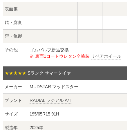
球面座ナット
表面傷
ロング球面ナット
錆・腐食
ショート球面ナット
歪・亀裂
貫通ナット
その他
ゴムバルブ新品交換
※ 表面1コートウレタン全塗装
リペアホイール
袋ナット
ロング袋ナット
★★★★★
Sランク サマータイヤ
メーカー
MUDSTAR マッドスター
ショート袋ナット
ブランド
RADIAL ラジアル A/T
スチール鉄ホイール
サイズ
195/65R15 91H
持ち込み交換工賃
製造年
2025年