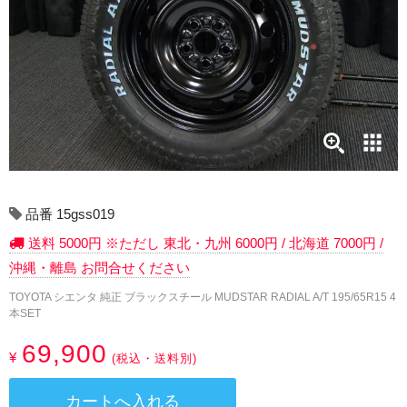
17インチ：冬タイヤホイール
18インチ：冬タイヤホイール
19インチ：冬タイヤホイール
20インチ：冬タイヤホイール
夏タイヤホイール
品番 15gss019
12インチ：夏タイヤホイール
送料 5000円 ※ただし 東北・九州 6000円 / 北海道 7000円 /
沖縄・離島 お問合せください
13インチ：夏タイヤホイール
TOYOTA シエンタ 純正 ブラックスチール MUDSTAR RADIAL A/T 195/65R15 4
本SET
14インチ：夏タイヤホイール
69,900
¥
(税込・送料別)
15インチ：夏タイヤホイール