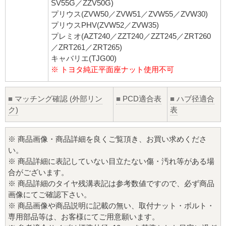
SV55G／ZZV50G)
プリウス(ZVW50／ZVW51／ZVW55／ZVW30)
プリウスPHV(ZVW52／ZVW35)
プレミオ(AZT240／ZZT240／ZZT245／ZRT260
／ZRT261／ZRT265)
キャバリエ(TJG00)
※ トヨタ純正平面座ナット使用不可
■
マッチング確認 (外部リン
■
PCD適合表
■
ハブ径適合
ク)
表
※ 商品画像・商品詳細を良くご覧頂き、お買い求めくださ
い。
※ 商品詳細に表記していない目立たない傷・汚れ等がある場
合がございます。
※ 商品詳細のタイヤ残溝表記は参考数値ですので、必ず商品
画像にてご確認下さい。
※ 商品画像や商品説明に記載の無い、取付ナット・ボルト・
専用部品等は、お客様にてご用意願います。