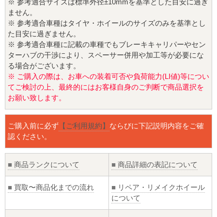
※ 参考適合サイズは標準外径±10mmを基準とした目安に過ぎ
ません。
※ 参考適合車種はタイヤ・ホイールのサイズのみを基準とし
た目安に過ぎません。
※ 参考適合車種に記載の車種でもブレーキキャリパーやセン
ターハブの干渉により、スペーサー併用や加工等が必要にな
る場合がございます。
※ ご購入の際は、お車への装着可否や負荷能力(LI値)等につい
てご検討の上、最終的にはお客様自身のご判断で商品選択を
お願い致します。
ご購入前に必ず
【ご利用規約】
ならびに下記説明内容をご確
認ください。
■
商品ランクについて
■
商品詳細の表記について
■
買取〜商品化までの流れ
■
リペア・リメイクホイール
について