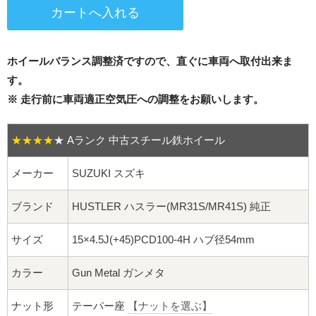
16インチ：夏タイヤホイール
17インチ：夏タイヤホイール
ホイールバランス調整済ですので、直ぐに車両へ取付出来ま
18インチ：夏タイヤホイール
す。
※ 走行前に車両適正空気圧への調整をお願いします。
19インチ：夏タイヤホイール
★★★★
★
Aランク 中古スチール鉄ホイール
20インチ：夏タイヤホイール
メーカー
SUZUKI スズキ
ホイールナット
ブランド
HUSTLER ハスラー(MR31S/MR41S) 純正
平面座ナット
サイズ
15×4.5J(+45)PCD100-4H ハブ径54mm
ロング平面ナット
カラー
Gun Metal ガンメタ
ショート平面ナット
ナット形
テーパー座
【ナットを選ぶ】