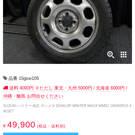
17インチ：冬タイヤホイール
18インチ：冬タイヤホイール
19インチ：冬タイヤホイール
20インチ：冬タイヤホイール
夏タイヤホイール
12インチ：夏タイヤホイール
品番 15gsw105
送料 4000円 ※ただし 東北・九州 5000円 / 北海道 6000円 /
13インチ：夏タイヤホイール
沖縄・離島 お問合せください
14インチ：夏タイヤホイール
SUZUKI ハスラー 純正 ガンメタ DUNLOP WINTER MAXX WM02 165/60R15 4
本SET
15インチ：夏タイヤホイール
49,900
¥
(税込・送料別)