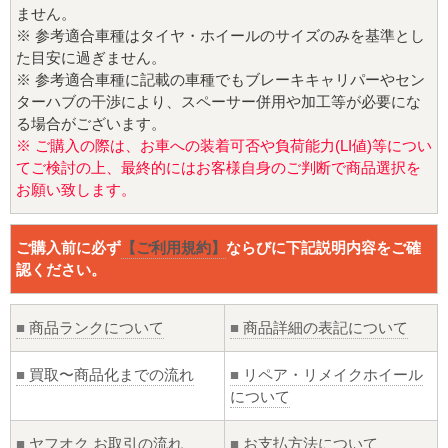
ません。
※ 参考適合車種はタイヤ・ホイールのサイズのみを基準とし
た目安に過ぎません。
※ 参考適合車種に記載の車種でもブレーキキャリパーやセン
ターハブの干渉により、スペーサー併用や加工等が必要にな
る場合がございます。
※ ご購入の際は、お車への装着可否や負荷能力(LI値)等につい
てご検討の上、最終的にはお客様自身のご判断で商品選択を
お願い致します。
ご購入前に必ず
【ご利用規約】
ならびに下記説明内容をご確
認ください。
■
商品ランクについて
■
商品詳細の表記について
■
買取〜商品化までの流れ
■
リペア・リメイクホイール
について
■
ヤフオク お取引の流れ
■
お支払方法について