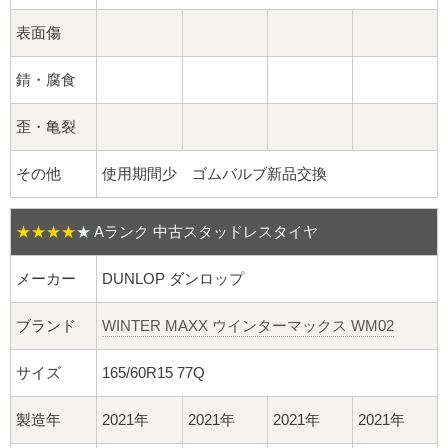
球面座ナット
表面傷
ロング球面ナット
錆・腐食
ショート球面ナット
歪・亀裂
貫通ナット
その他
使用期間少 ゴムバルブ新品交換
袋ナット
★★★★
★
Aランク 中古スタッドレスタイヤ
ロング袋ナット
メーカー
DUNLOP ダンロップ
ショート袋ナット
ブランド
WINTER MAXX ウインターマックス WM02
スチール鉄ホイール
サイズ
165/60R15 77Q
持ち込み交換工賃
製造年
2021年
2021年
2021年
2021年