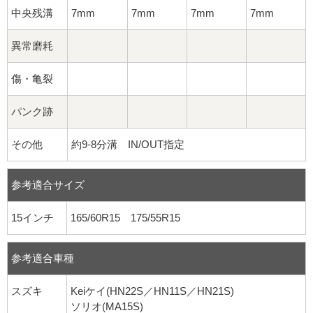
中央残溝
7mm
7mm
7mm
7mm
異常磨耗
傷・亀裂
パンク跡
その他
約9-8分溝 IN/OUT指定
参考適合サイズ
15インチ
165/60R15 175/55R15
参考適合車種
スズキ
Keiケイ(HN22S／HN11S／HN21S)
ソリオ(MA15S)