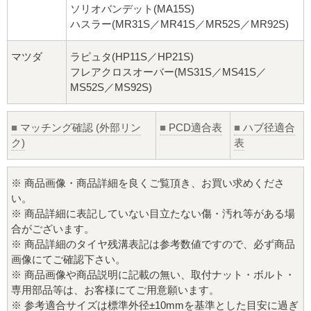
ソリオバンデット(MA15S)
ハスラー(MR31S／MR41S／MR52S／MR92S)
マツダ
ラピュタ(HP11S／HP21S)
フレアクロスオーバー(MS31S／MS41S／
MS52S／MS92S)
■
マッチング確認 (外部リン
■
PCD適合表
■
ハブ径適合
ク)
表
※ 商品画像・商品詳細を良くご覧頂き、お買い求めくださ
い。
※ 商品詳細に表記していない目立たない傷・汚れ等がある場
合がございます。
※ 商品詳細のタイヤ残溝表記は参考数値ですので、必ず商品
画像にてご確認下さい。
※ 商品画像や商品説明に記載の無い、取付ナット・ボルト・
専用部品等は、お客様にてご用意願います。
※ 参考適合サイズは標準外径±10mmを基準とした目安に過ぎ