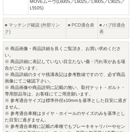
MOVEムーヴ(L600S／L602S／L900S／L902S／
L910S)
■
マッチング確認 (外部リン
■
PCD適合表
■
ハブ径適合
ク)
表
※ 商品画像・商品詳細を良くご覧頂き、お買い求めくださ
い。
※ 商品詳細に表記していない目立たない傷・汚れ等がある場
合がございます。
※ 商品詳細のタイヤ残溝表記は参考数値ですので、必ず商品
画像にてご確認下さい。
※ 商品画像や商品説明に記載の無い、取付ナット・ボルト・
専用部品等は、お客様にてご用意願います。
※ 参考適合サイズは標準外径±10mmを基準とした目安に過ぎ
ません。
※ 参考適合車種はタイヤ・ホイールのサイズのみを基準とし
た目安に過ぎません。
※ 参考適合車種に記載の車種でもブレーキキャリパーやセン