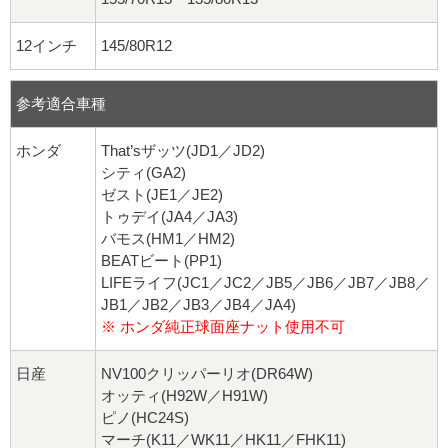
12インチ
145/80R12
参考適合車種
ホンダ
That’sザッツ(JD1／JD2)
シティ(GA2)
ゼスト(JE1／JE2)
トゥデイ(JA4／JA3)
バモス(HM1／HM2)
BEATビート(PP1)
LIFEライフ(JC1／JC2／JB5／JB6／JB7／JB8／
JB1／JB2／JB3／JB4／JA4)
※ ホンダ純正球面座ナット使用不可
日産
NV100クリッパーリオ(DR64W)
オッティ(H92W／H91W)
ピノ(HC24S)
マーチ(K11／WK11／HK11／FHK11)