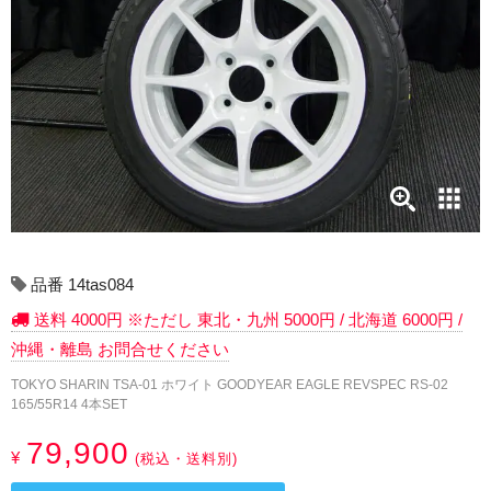
17インチ：冬タイヤホイール
18インチ：冬タイヤホイール
19インチ：冬タイヤホイール
20インチ：冬タイヤホイール
夏タイヤホイール
12インチ：夏タイヤホイール
品番 14tas084
送料 4000円 ※ただし 東北・九州 5000円 / 北海道 6000円 /
13インチ：夏タイヤホイール
沖縄・離島 お問合せください
14インチ：夏タイヤホイール
TOKYO SHARIN TSA-01 ホワイト GOODYEAR EAGLE REVSPEC RS-02
165/55R14 4本SET
15インチ：夏タイヤホイール
79,900
¥
(税込・送料別)