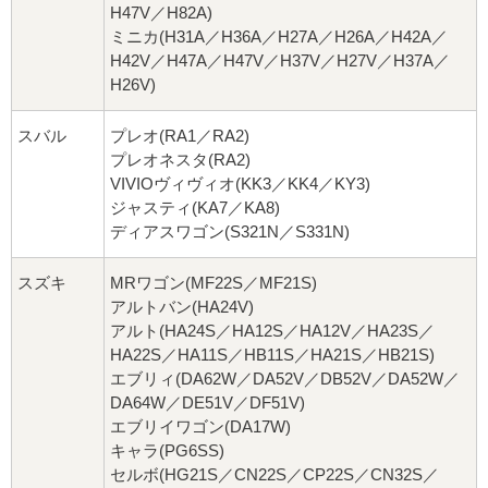
H47V／H82A)
ミニカ(H31A／H36A／H27A／H26A／H42A／
H42V／H47A／H47V／H37V／H27V／H37A／
H26V)
スバル
プレオ(RA1／RA2)
プレオネスタ(RA2)
VIVIOヴィヴィオ(KK3／KK4／KY3)
ジャスティ(KA7／KA8)
ディアスワゴン(S321N／S331N)
スズキ
MRワゴン(MF22S／MF21S)
アルトバン(HA24V)
アルト(HA24S／HA12S／HA12V／HA23S／
HA22S／HA11S／HB11S／HA21S／HB21S)
エブリィ(DA62W／DA52V／DB52V／DA52W／
DA64W／DE51V／DF51V)
エブリイワゴン(DA17W)
キャラ(PG6SS)
セルボ(HG21S／CN22S／CP22S／CN32S／