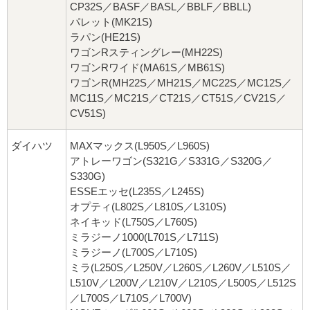
CP32S／BASF／BASL／BBLF／BBLL)
パレット(MK21S)
ラパン(HE21S)
ワゴンRスティングレー(MH22S)
ワゴンRワイド(MA61S／MB61S)
ワゴンR(MH22S／MH21S／MC22S／MC12S／
MC11S／MC21S／CT21S／CT51S／CV21S／
CV51S)
ダイハツ
MAXマックス(L950S／L960S)
アトレーワゴン(S321G／S331G／S320G／
S330G)
ESSEエッセ(L235S／L245S)
オプティ(L802S／L810S／L310S)
ネイキッド(L750S／L760S)
ミラジーノ1000(L701S／L711S)
ミラジーノ(L700S／L710S)
ミラ(L250S／L250V／L260S／L260V／L510S／
L510V／L200V／L210V／L210S／L500S／L512S
／L700S／L710S／L700V)