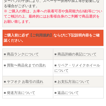
ターハブの干渉により、スペーサー併用や加工等が必要にな
る場合がございます。
※ ご購入の際は、お車への装着可否や負荷能力(LI値)等につい
てご検討の上、最終的にはお客様自身のご判断で商品選択を
お願い致します。
ご購入前に必ず
【ご利用規約】
ならびに下記説明内容をご確
認ください。
■
商品ランクについて
■
商品詳細の表記について
■
買取〜商品化までの流れ
■
リペア・リメイクホイール
について
■
ヤフオク お取引の流れ
■
お支払方法について
■
発送方法について
■
返品について