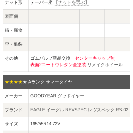
球面座ナット
ナット形
テーパー座
【ナットを選ぶ】
ロング球面ナット
表面傷
ショート球面ナット
錆・腐食
歪・亀裂
貫通ナット
その他
ゴムバルブ新品交換
センターキャップ無
袋ナット
表面2コートウレタン全塗装
リメイクホイール
ロング袋ナット
★★★★
★
Aランク サマータイヤ
ショート袋ナット
メーカー
GOODYEAR グッドイヤー
スチール鉄ホイール
ブランド
EAGLE イーグル REVSPEC レヴスペック RS-02
持ち込み交換工賃
サイズ
165/55R14 72V