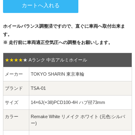
16インチ：夏タイヤホイール
17インチ：夏タイヤホイール
ホイールバランス調整済ですので、直ぐに車両へ取付出来ま
18インチ：夏タイヤホイール
す。
※ 走行前に車両適正空気圧への調整をお願いします。
19インチ：夏タイヤホイール
★★★★
★
Aランク 中古アルミホイール
20インチ：夏タイヤホイール
メーカー
TOKYO SHARIN 東京車輪
ホイールナット
ブランド
TSA-01
平面座ナット
サイズ
14×6J(+38)PCD100-4H ハブ径73mm
ロング平面ナット
カラー
Remake White リメイク ホワイト (元色:シルバ
ショート平面ナット
ー)