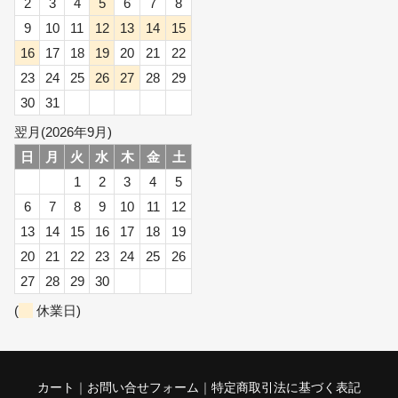
球面座ナット
2
3
4
5
6
7
8
9
10
11
12
13
14
15
ロング球面ナット
16
17
18
19
20
21
22
23
24
25
26
27
28
29
ショート球面ナット
30
31
翌月(2026年9月)
貫通ナット
日
月
火
水
木
金
土
袋ナット
1
2
3
4
5
6
7
8
9
10
11
12
ロング袋ナット
13
14
15
16
17
18
19
20
21
22
23
24
25
26
ショート袋ナット
27
28
29
30
スチール鉄ホイール
(
休業日)
持ち込み交換工賃
カート
お問い合せフォーム
特定商取引法に基づく表記