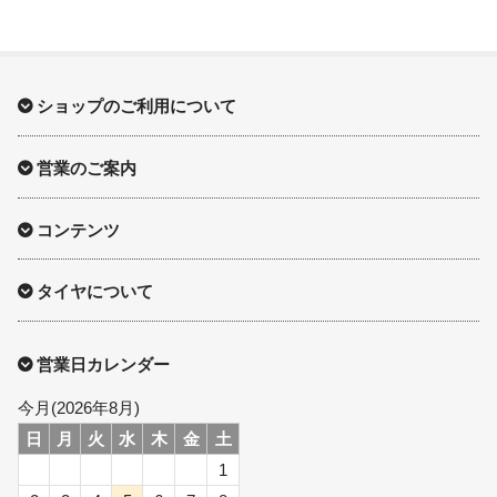
16インチ：夏タイヤホイール
17インチ：夏タイヤホイール
ショップのご利用について
18インチ：夏タイヤホイール
営業のご案内
19インチ：夏タイヤホイール
20インチ：夏タイヤホイール
コンテンツ
ホイールナット
タイヤについて
平面座ナット
営業日カレンダー
ロング平面ナット
今月(2026年8月)
日
月
火
水
木
金
土
ショート平面ナット
1