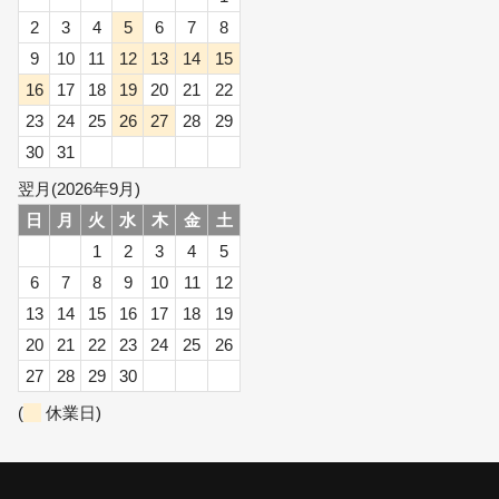
16インチ：夏タイヤホイール
2
3
4
5
6
7
8
17インチ：夏タイヤホイール
9
10
11
12
13
14
15
16
17
18
19
20
21
22
18インチ：夏タイヤホイール
23
24
25
26
27
28
29
30
31
19インチ：夏タイヤホイール
翌月(2026年9月)
日
月
火
水
木
金
土
20インチ：夏タイヤホイール
1
2
3
4
5
ホイールナット
6
7
8
9
10
11
12
13
14
15
16
17
18
19
平面座ナット
20
21
22
23
24
25
26
27
28
29
30
ロング平面ナット
(
休業日)
ショート平面ナット