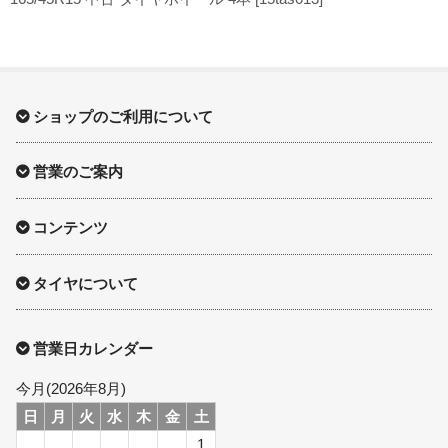
17インチ：冬タイヤホイール
18インチ：冬タイヤホイール
19インチ：冬タイヤホイール
ショップのご利用について
20インチ：冬タイヤホイール
営業のご案内
夏タイヤホイール
コンテンツ
12インチ：夏タイヤホイール
タイヤについて
13インチ：夏タイヤホイール
営業日カレンダー
14インチ：夏タイヤホイール
今月(2026年8月)
15インチ：夏タイヤホイール
日
月
火
水
木
金
土
1