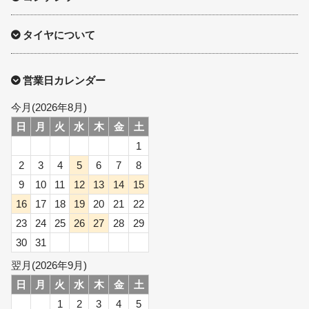
17インチ：冬タイヤホイール
タイヤについて
18インチ：冬タイヤホイール
19インチ：冬タイヤホイール
営業日カレンダー
20インチ：冬タイヤホイール
今月(2026年8月)
日
月
火
水
木
金
土
夏タイヤホイール
1
2
3
4
5
6
7
8
12インチ：夏タイヤホイール
9
10
11
12
13
14
15
16
17
18
19
20
21
22
13インチ：夏タイヤホイール
23
24
25
26
27
28
29
14インチ：夏タイヤホイール
30
31
翌月(2026年9月)
15インチ：夏タイヤホイール
日
月
火
水
木
金
土
1
2
3
4
5