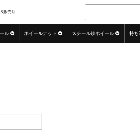
&販売店
ール
ホイールナット
スチール鉄ホイール
持ち