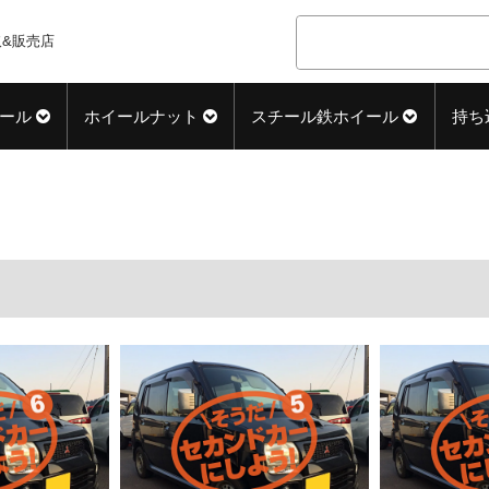
&販売店
ール
ホイールナット
スチール鉄ホイール
持ち