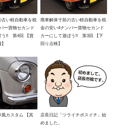
の古い軽自動車を税
廃車解体寸前の古い軽自動車を税
ンバー貨物セカンド
金の安い4ナンバー貨物セカンド
う!! 第4回 【貨
カーにして遊ぼう!! 第3回 【下
備】
回り点検】
風カスタム 【其
店長日記「ツライチボスイチ」始
めました。