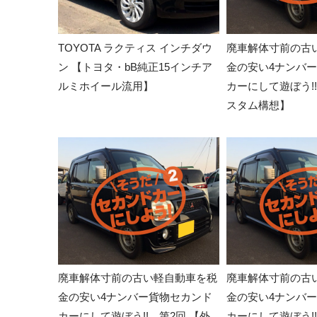
TOYOTA ラクティス インチダウ
廃車解体寸前の古
ン 【トヨタ・bB純正15インチア
金の安い4ナンバ
ルミホイール流用】
カーにして遊ぼう!!
スタム構想】
廃車解体寸前の古い軽自動車を税
廃車解体寸前の古
金の安い4ナンバー貨物セカンド
金の安い4ナンバ
カーにして遊ぼう!! 第2回 【外
カーにして遊ぼう!!