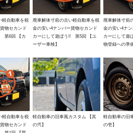
い軽自動車を税
廃車解体寸前の古い軽自動車を税
廃車解体寸前
ー貨物セカンド
金の安い4ナンバー貨物セカンド
金の安い4ナ
 第6回 【カ
カーにして遊ぼう!! 第5回 【ユ
カーにして遊ぼ
ーザー車検】
物登録への準
い軽自動車を税
軽自動車の旧車風カスタム 【其
軽自動車の旧車
ー貨物セカンド
の弐】
の壱】
 第1回 【買