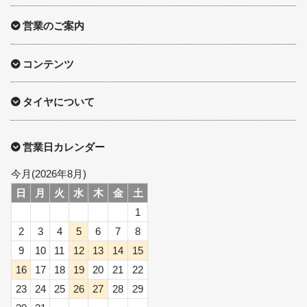
球面座ナット
営業のご案内
ロング球面ナット
コンテンツ
ショート球面ナット
タイヤについて
貫通ナット
袋ナット
営業日カレンダー
ロング袋ナット
今月(2026年8月)
日
月
火
水
木
金
土
ショート袋ナット
1
2
3
4
5
6
7
8
スチール鉄ホイール
9
10
11
12
13
14
15
16
17
18
19
20
21
22
持ち込み交換工賃
23
24
25
26
27
28
29