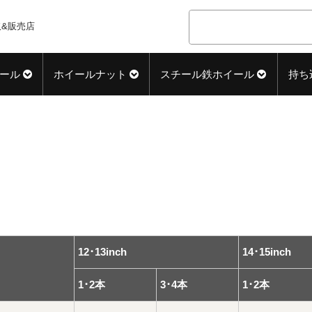
&販売店
ール
ホイールナット
スチール鉄ホイール
持ち
12･13inch
14･15inch
1･2本
3･4本
1･2本