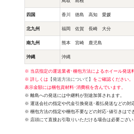
鳥取 島根
四国
香川 徳島 高知 愛媛
北九州
福岡 佐賀 長崎 大分
南九州
熊本 宮崎 鹿児島
沖縄
沖縄
※ 当店指定の運送業者･梱包方法によるホイール発送
※ 詳しくは
【発送方法について】
をご確認ください。
表示金額には梱包資材料･消費税を含んでいます。
※ 離島への発送には中継料が別途加算されます。
※ 運送会社の指定や代金引換発送･着払発送などの対
※ 梱包方法の指定や梱包不要などの対応･値引きはで
※ 店頭にて直接お引取りいただける場合は必要ござい