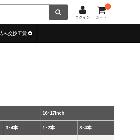
0
ログイン
カート
込み交換工賃
16･17inch
3･4本
1･2本
3･4本