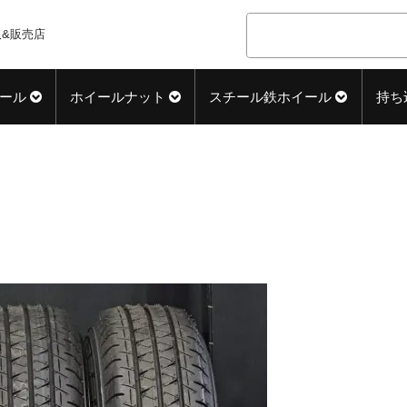
&販売店
ール
ホイールナット
スチール鉄ホイール
持ち