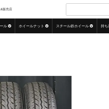
&販売店
ール
ホイールナット
スチール鉄ホイール
持ち