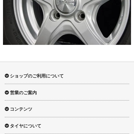
17インチ：冬タイヤホイール
18インチ：冬タイヤホイール
19インチ：冬タイヤホイール
20インチ：冬タイヤホイール
夏タイヤホイール
12インチ：夏タイヤホイール
ショップのご利用について
13インチ：夏タイヤホイール
営業のご案内
14インチ：夏タイヤホイール
コンテンツ
15インチ：夏タイヤホイール
タイヤについて