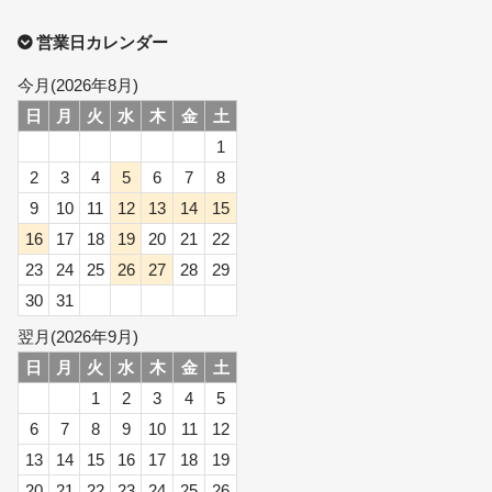
16インチ：夏タイヤホイール
営業日カレンダー
17インチ：夏タイヤホイール
今月(2026年8月)
18インチ：夏タイヤホイール
日
月
火
水
木
金
土
1
19インチ：夏タイヤホイール
2
3
4
5
6
7
8
9
10
11
12
13
14
15
20インチ：夏タイヤホイール
16
17
18
19
20
21
22
23
24
25
26
27
28
29
ホイールナット
30
31
平面座ナット
翌月(2026年9月)
日
月
火
水
木
金
土
ロング平面ナット
1
2
3
4
5
6
7
8
9
10
11
12
ショート平面ナット
13
14
15
16
17
18
19
20
21
22
23
24
25
26