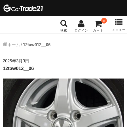
0
メニュー
検索
ログイン
カート
冬タイヤホイール
ホーム
12taw012__06
12インチ：冬タイヤホイール
2025年3月3日
12taw012__06
13インチ：冬タイヤホイール
14インチ：冬タイヤホイール
15インチ：冬タイヤホイール
16インチ：冬タイヤホイール