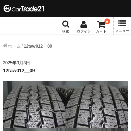
0
メニュー
検索
ログイン
カート
冬タイヤホイール
ホーム
12taw012__09
12インチ：冬タイヤホイール
2025年3月3日
12taw012__09
13インチ：冬タイヤホイール
14インチ：冬タイヤホイール
15インチ：冬タイヤホイール
16インチ：冬タイヤホイール