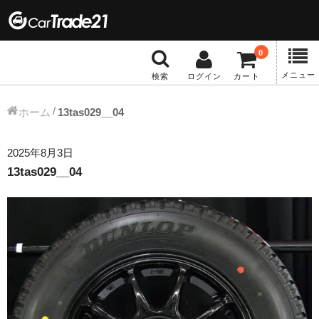
0
メニュー
検索
ログイン
カート
冬タイヤホイール
ホーム
13tas029__04
12インチ：冬タイヤホイール
2025年8月3日
13tas029__04
13インチ：冬タイヤホイール
14インチ：冬タイヤホイール
15インチ：冬タイヤホイール
16インチ：冬タイヤホイール