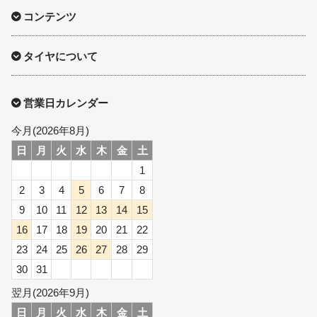
16インチ：夏タイヤホイール
コンテンツ
17インチ：夏タイヤホイール
タイヤについて
18インチ：夏タイヤホイール
営業日カレンダー
19インチ：夏タイヤホイール
今月(2026年8月)
20インチ：夏タイヤホイール
日
月
火
水
木
金
土
1
ホイールナット
2
3
4
5
6
7
8
9
10
11
12
13
14
15
平面座ナット
16
17
18
19
20
21
22
ロング平面ナット
23
24
25
26
27
28
29
30
31
ショート平面ナット
翌月(2026年9月)
日
月
火
水
木
金
土