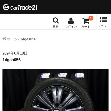
0
メニュー
検索
ログイン
カート
冬タイヤホイール
ホーム
14gas056
12インチ：冬タイヤホイール
2024年6月18日
14gas056
13インチ：冬タイヤホイール
14インチ：冬タイヤホイール
15インチ：冬タイヤホイール
16インチ：冬タイヤホイール