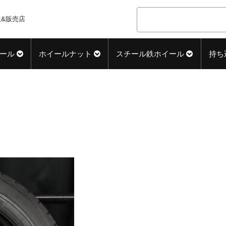
&販売店
ール
ホイールナット
スチール鉄ホイール
持ち