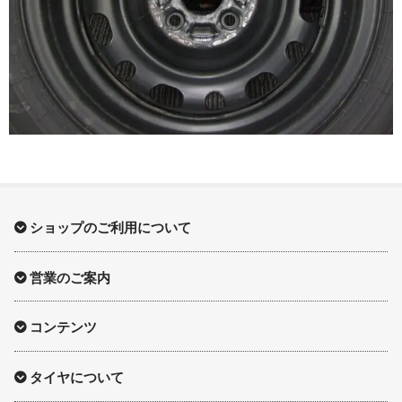
17インチ：冬タイヤホイール
18インチ：冬タイヤホイール
19インチ：冬タイヤホイール
20インチ：冬タイヤホイール
夏タイヤホイール
12インチ：夏タイヤホイール
ショップのご利用について
13インチ：夏タイヤホイール
営業のご案内
14インチ：夏タイヤホイール
コンテンツ
15インチ：夏タイヤホイール
タイヤについて