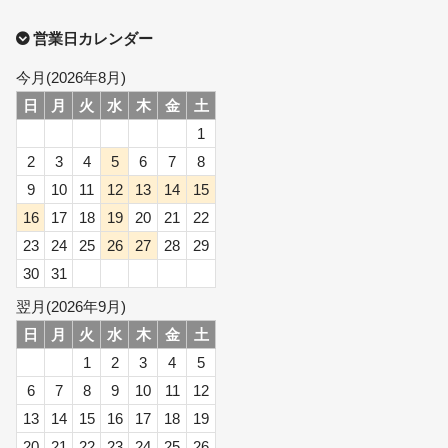
16インチ：夏タイヤホイール
営業日カレンダー
17インチ：夏タイヤホイール
今月(2026年8月)
18インチ：夏タイヤホイール
日
月
火
水
木
金
土
1
19インチ：夏タイヤホイール
2
3
4
5
6
7
8
9
10
11
12
13
14
15
20インチ：夏タイヤホイール
16
17
18
19
20
21
22
23
24
25
26
27
28
29
ホイールナット
30
31
平面座ナット
翌月(2026年9月)
日
月
火
水
木
金
土
ロング平面ナット
1
2
3
4
5
6
7
8
9
10
11
12
ショート平面ナット
13
14
15
16
17
18
19
20
21
22
23
24
25
26