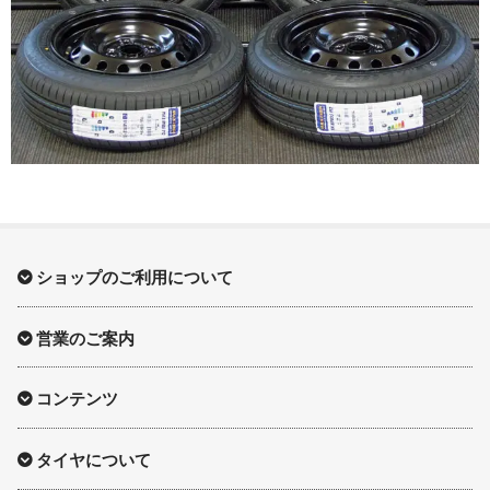
17インチ：冬タイヤホイール
18インチ：冬タイヤホイール
19インチ：冬タイヤホイール
20インチ：冬タイヤホイール
夏タイヤホイール
12インチ：夏タイヤホイール
ショップのご利用について
13インチ：夏タイヤホイール
営業のご案内
14インチ：夏タイヤホイール
コンテンツ
15インチ：夏タイヤホイール
タイヤについて