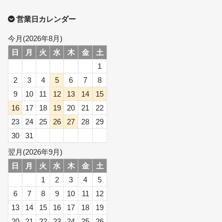
16インチ：夏タイヤホイール
営業日カレンダー
17インチ：夏タイヤホイール
今月(2026年8月)
18インチ：夏タイヤホイール
日
月
火
水
木
金
土
1
19インチ：夏タイヤホイール
2
3
4
5
6
7
8
9
10
11
12
13
14
15
20インチ：夏タイヤホイール
16
17
18
19
20
21
22
23
24
25
26
27
28
29
ホイールナット
30
31
平面座ナット
翌月(2026年9月)
日
月
火
水
木
金
土
ロング平面ナット
1
2
3
4
5
6
7
8
9
10
11
12
ショート平面ナット
13
14
15
16
17
18
19
20
21
22
23
24
25
26