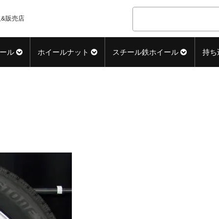
&販売店
ール
ホイールナット
スチール鉄ホイール
持ち