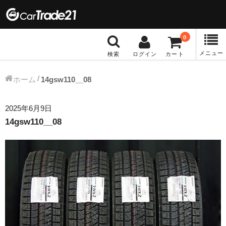
0
メニュー
検索
ログイン
カート
冬タイヤホイール
ホーム
14gsw110__08
12インチ：冬タイヤホイール
2025年6月9日
14gsw110__08
13インチ：冬タイヤホイール
14インチ：冬タイヤホイール
15インチ：冬タイヤホイール
16インチ：冬タイヤホイール