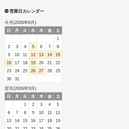
16インチ：夏タイヤホイール
営業日カレンダー
17インチ：夏タイヤホイール
今月(2026年8月)
18インチ：夏タイヤホイール
日
月
火
水
木
金
土
1
19インチ：夏タイヤホイール
2
3
4
5
6
7
8
9
10
11
12
13
14
15
20インチ：夏タイヤホイール
16
17
18
19
20
21
22
23
24
25
26
27
28
29
ホイールナット
30
31
平面座ナット
翌月(2026年9月)
日
月
火
水
木
金
土
ロング平面ナット
1
2
3
4
5
6
7
8
9
10
11
12
ショート平面ナット
13
14
15
16
17
18
19
20
21
22
23
24
25
26