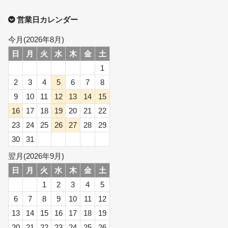
16インチ：夏タイヤホイール
営業日カレンダー
17インチ：夏タイヤホイール
今月(2026年8月)
18インチ：夏タイヤホイール
日
月
火
水
木
金
土
1
19インチ：夏タイヤホイール
2
3
4
5
6
7
8
9
10
11
12
13
14
15
20インチ：夏タイヤホイール
16
17
18
19
20
21
22
23
24
25
26
27
28
29
ホイールナット
30
31
平面座ナット
翌月(2026年9月)
日
月
火
水
木
金
土
ロング平面ナット
1
2
3
4
5
6
7
8
9
10
11
12
ショート平面ナット
13
14
15
16
17
18
19
20
21
22
23
24
25
26