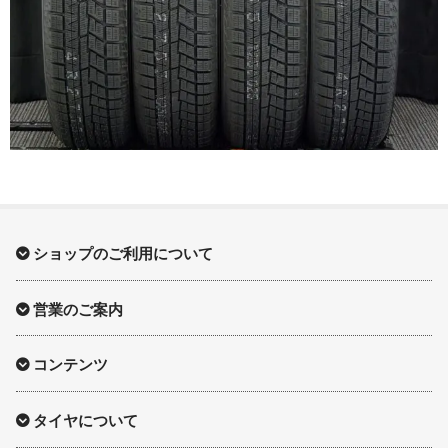
17インチ：冬タイヤホイール
18インチ：冬タイヤホイール
19インチ：冬タイヤホイール
20インチ：冬タイヤホイール
夏タイヤホイール
12インチ：夏タイヤホイール
ショップのご利用について
13インチ：夏タイヤホイール
営業のご案内
14インチ：夏タイヤホイール
コンテンツ
15インチ：夏タイヤホイール
タイヤについて