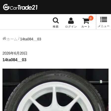
0
メニュー
検索
ログイン
カート
冬タイヤホイール
ホーム
14ta084__03
12インチ：冬タイヤホイール
2026年6月20日
14ta084__03
13インチ：冬タイヤホイール
14インチ：冬タイヤホイール
15インチ：冬タイヤホイール
16インチ：冬タイヤホイール