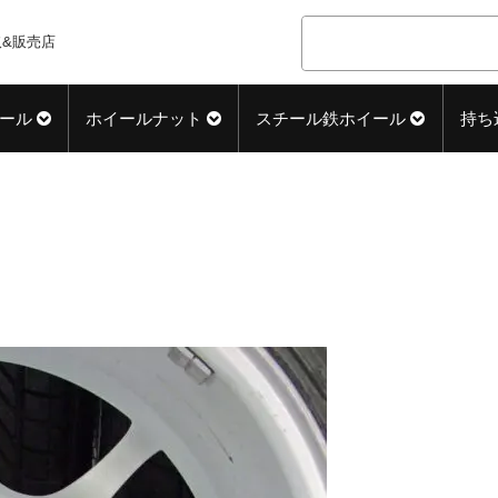
&販売店
ール
ホイールナット
スチール鉄ホイール
持ち