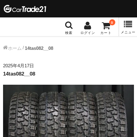
0
メニュー
検索
ログイン
カート
冬タイヤホイール
ホーム
14tas082__08
12インチ：冬タイヤホイール
2025年4月17日
14tas082__08
13インチ：冬タイヤホイール
14インチ：冬タイヤホイール
15インチ：冬タイヤホイール
16インチ：冬タイヤホイール