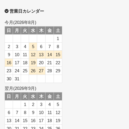
16インチ：夏タイヤホイール
営業日カレンダー
17インチ：夏タイヤホイール
今月(2026年8月)
18インチ：夏タイヤホイール
日
月
火
水
木
金
土
1
19インチ：夏タイヤホイール
2
3
4
5
6
7
8
9
10
11
12
13
14
15
20インチ：夏タイヤホイール
16
17
18
19
20
21
22
23
24
25
26
27
28
29
ホイールナット
30
31
平面座ナット
翌月(2026年9月)
日
月
火
水
木
金
土
ロング平面ナット
1
2
3
4
5
6
7
8
9
10
11
12
ショート平面ナット
13
14
15
16
17
18
19
20
21
22
23
24
25
26