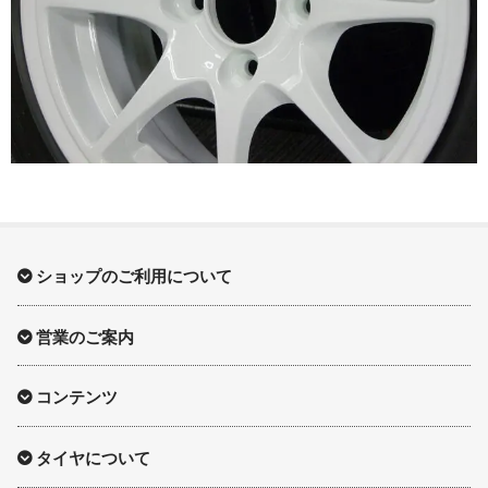
17インチ：冬タイヤホイール
18インチ：冬タイヤホイール
19インチ：冬タイヤホイール
20インチ：冬タイヤホイール
夏タイヤホイール
12インチ：夏タイヤホイール
ショップのご利用について
13インチ：夏タイヤホイール
営業のご案内
14インチ：夏タイヤホイール
コンテンツ
15インチ：夏タイヤホイール
タイヤについて