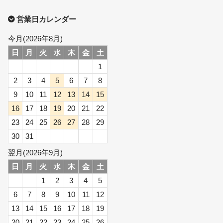
16インチ：夏タイヤホイール
営業日カレンダー
17インチ：夏タイヤホイール
今月(2026年8月)
18インチ：夏タイヤホイール
日
月
火
水
木
金
土
1
19インチ：夏タイヤホイール
2
3
4
5
6
7
8
9
10
11
12
13
14
15
20インチ：夏タイヤホイール
16
17
18
19
20
21
22
23
24
25
26
27
28
29
ホイールナット
30
31
平面座ナット
翌月(2026年9月)
日
月
火
水
木
金
土
ロング平面ナット
1
2
3
4
5
6
7
8
9
10
11
12
ショート平面ナット
13
14
15
16
17
18
19
20
21
22
23
24
25
26