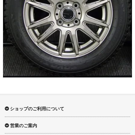
17インチ：冬タイヤホイール
18インチ：冬タイヤホイール
19インチ：冬タイヤホイール
20インチ：冬タイヤホイール
夏タイヤホイール
12インチ：夏タイヤホイール
13インチ：夏タイヤホイール
14インチ：夏タイヤホイール
ショップのご利用について
15インチ：夏タイヤホイール
営業のご案内