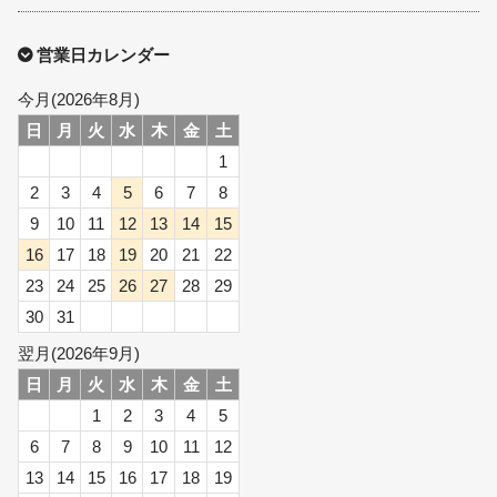
16インチ：夏タイヤホイール
営業日カレンダー
17インチ：夏タイヤホイール
今月(2026年8月)
18インチ：夏タイヤホイール
日
月
火
水
木
金
土
1
19インチ：夏タイヤホイール
2
3
4
5
6
7
8
20インチ：夏タイヤホイール
9
10
11
12
13
14
15
16
17
18
19
20
21
22
ホイールナット
23
24
25
26
27
28
29
30
31
平面座ナット
翌月(2026年9月)
日
月
火
水
木
金
土
ロング平面ナット
1
2
3
4
5
ショート平面ナット
6
7
8
9
10
11
12
13
14
15
16
17
18
19