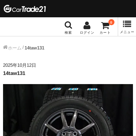
0
メニュー
検索
ログイン
カート
冬タイヤホイール
ホーム
14taw131
12インチ：冬タイヤホイール
2025年10月12日
14taw131
13インチ：冬タイヤホイール
14インチ：冬タイヤホイール
15インチ：冬タイヤホイール
16インチ：冬タイヤホイール