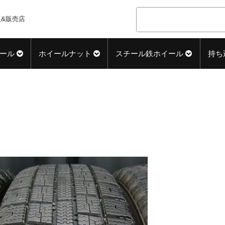
&販売店
ール
ホイールナット
スチール鉄ホイール
持ち