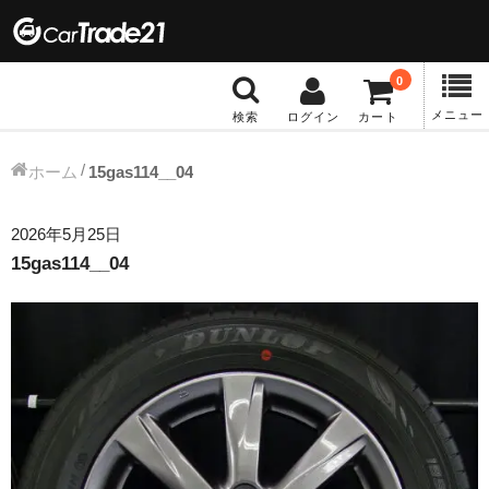
0
メニュー
検索
ログイン
カート
冬タイヤホイール
ホーム
15gas114__04
12インチ：冬タイヤホイール
2026年5月25日
15gas114__04
13インチ：冬タイヤホイール
14インチ：冬タイヤホイール
15インチ：冬タイヤホイール
16インチ：冬タイヤホイール