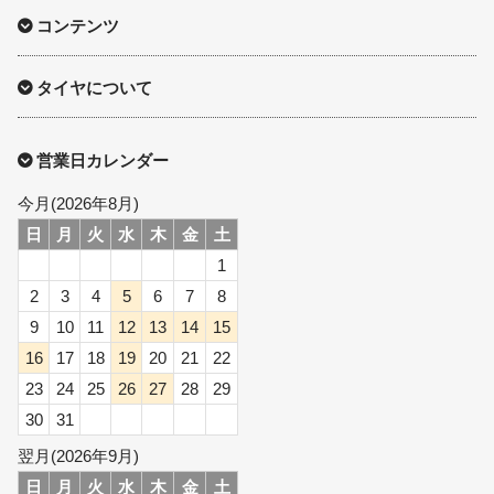
16インチ：夏タイヤホイール
コンテンツ
17インチ：夏タイヤホイール
タイヤについて
18インチ：夏タイヤホイール
営業日カレンダー
19インチ：夏タイヤホイール
今月(2026年8月)
20インチ：夏タイヤホイール
日
月
火
水
木
金
土
1
ホイールナット
2
3
4
5
6
7
8
9
10
11
12
13
14
15
平面座ナット
16
17
18
19
20
21
22
ロング平面ナット
23
24
25
26
27
28
29
30
31
ショート平面ナット
翌月(2026年9月)
日
月
火
水
木
金
土