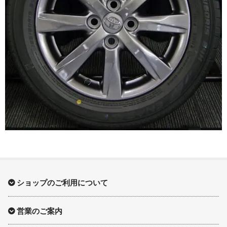
17インチ：冬タイヤホイール
18インチ：冬タイヤホイール
19インチ：冬タイヤホイール
20インチ：冬タイヤホイール
夏タイヤホイール
12インチ：夏タイヤホイール
13インチ：夏タイヤホイール
14インチ：夏タイヤホイール
ショップのご利用について
15インチ：夏タイヤホイール
営業のご案内