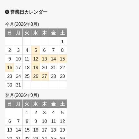
16インチ：夏タイヤホイール
営業日カレンダー
17インチ：夏タイヤホイール
今月(2026年8月)
18インチ：夏タイヤホイール
日
月
火
水
木
金
土
1
19インチ：夏タイヤホイール
2
3
4
5
6
7
8
9
10
11
12
13
14
15
20インチ：夏タイヤホイール
16
17
18
19
20
21
22
23
24
25
26
27
28
29
ホイールナット
30
31
平面座ナット
翌月(2026年9月)
日
月
火
水
木
金
土
ロング平面ナット
1
2
3
4
5
6
7
8
9
10
11
12
ショート平面ナット
13
14
15
16
17
18
19
20
21
22
23
24
25
26