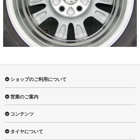
17インチ：冬タイヤホイール
18インチ：冬タイヤホイール
19インチ：冬タイヤホイール
20インチ：冬タイヤホイール
夏タイヤホイール
12インチ：夏タイヤホイール
ショップのご利用について
13インチ：夏タイヤホイール
営業のご案内
14インチ：夏タイヤホイール
コンテンツ
15インチ：夏タイヤホイール
タイヤについて