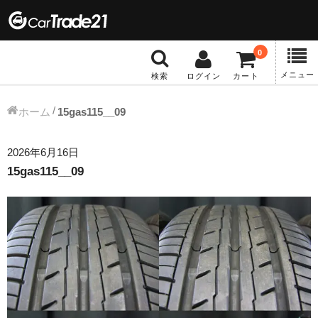
0
メニュー
検索
ログイン
カート
冬タイヤホイール
ホーム
15gas115__09
12インチ：冬タイヤホイール
2026年6月16日
15gas115__09
13インチ：冬タイヤホイール
14インチ：冬タイヤホイール
15インチ：冬タイヤホイール
16インチ：冬タイヤホイール